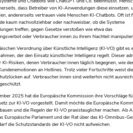
ysteme und Chatbots wie ChatGPT und Co. beeinflusst. Mens
nerseits, dass Betreiber von KI‑Anwendungen diese einsetzen, 
len, andererseits vertrauen viele Menschen KI‑Chatbots. Oft ist 
e kaum nachvollziehbar oder nachweisbar, ob die Systeme
dungen treffen, gegen Gesetze verstoßen wie etwa das
ngsverbot oder Verbraucher:innen zu ihrem Nachteil manipulier
äischen Verordnung über Künstliche Intelligenz (KI-VO) gibt es 
ahmen, der den Einsatz künstlicher Intelligenz regelt. Dieser adr
er KI-Risiken, denen Verbraucher:innen täglich begegnen, wie der
undenemotionen an Hotlines. Trotz vieler Fortschritte weist di
hutzlücken auf. Verbraucher:innen sind weiterhin nicht ausreic
geschützt.
ber 2025 hat die Europäische Kommission ihre Vorschläge für
tz zur KI
‑
VO vorgestellt. Damit m
ö
chte die Europ
ä
ische Komm
bbauen und die Regeln der KI
‑
VO praxistauglicher machen. Ab A
as Europ
ä
ische Parlament und der Rat
ü
ber das KI
‑
Omnibus
‑
Ge
rf die Schutzstandards der KI
‑
VO nicht aufweichen.