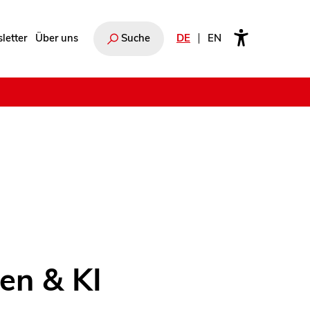
letter
Über uns
Suche
DE
EN
e
en & KI