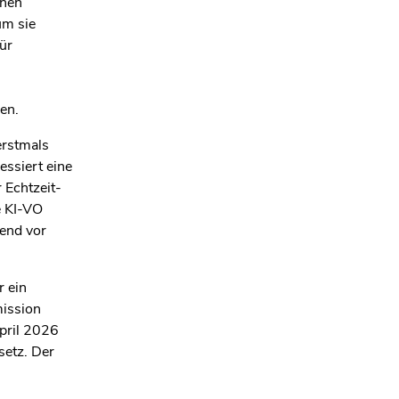
chen
um sie
für
en.
erstmals
essiert eine
 Echtzeit-
e KI-VO
hend vor
 ein
ission
pril 2026
setz. Der