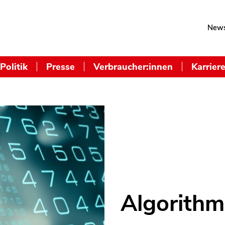
News
Politik
Presse
Verbraucher:innen
Karrier
Algorithm