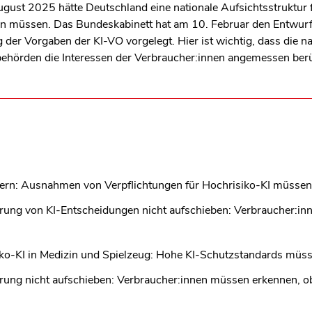
ugust 2025 h
ä
tte Deutschland eine nationale Aufsichtsstruktur 
len Bereich des Inhaltes springen
en m
ü
ssen. Das Bundeskabinett hat am 10. Februar den Entwurf
 der Vorgaben der KI
‑
VO vorgelegt. Hier ist wichtig, dass die n
beh
ö
rden die Interessen der Verbraucher:innen angemessen ber
rn: Ausnahmen von Verpflichtungen für Hochrisiko-KI müssen öf
ärung von KI-Entscheidungen nicht aufschieben: Verbraucher:i
ko
‑
KI in Medizin und Spielzeug: Hohe KI
‑
Schutzstandards m
ü
ss
rung nicht aufschieben: Verbraucher:innen müssen erkennen, ob 