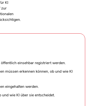
f
ü
r KI
 zur
ationalen
ü
cksichtigen.
fentlich einsehbar registriert werden.
nnen müssen erkennen können, ob und wie KI
en eingehalten werden.
und wie KI über sie entscheidet.