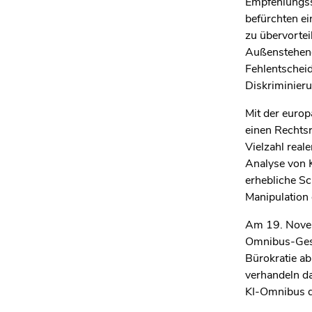
Empfehlungss
befürchten ei
zu übervortei
Außenstehend
Fehlentschei
Diskriminieru
Mit der europ
einen Rechtsr
Vielzahl real
Analyse von K
erhebliche Sc
Manipulation 
Am 19. Novem
Omnibus-Gese
B
ü
rokratie a
verhandeln d
KI
‑
Omnibus da