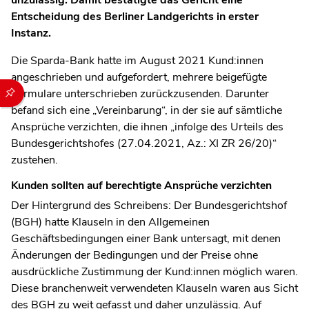
Entscheidung des Berliner Landgerichts in erster
Instanz.
Die Sparda-Bank hatte im August 2021 Kund:innen
angeschrieben und aufgefordert, mehrere beigefügte
Durch die folgenden Buttons können Sie direkt auf einen speziel
Formulare unterschrieben zurückzusenden. Darunter
befand sich eine „Vereinbarung“, in der sie auf sämtliche
Ansprüche verzichten, die ihnen „infolge des Urteils des
Bundesgerichtshofes (27.04.2021, Az.: XI ZR 26/20)“
zustehen. ­­­
Kunden sollten auf berechtigte Ansprüche verzichten
Der Hintergrund des Schreibens: Der Bundesgerichtshof
(BGH) hatte Klauseln in den Allgemeinen
Geschäftsbedingungen einer Bank untersagt, mit denen
Änderungen der Bedingungen und der Preise ohne
ausdrückliche Zustimmung der Kund:innen möglich waren.
Diese branchenweit verwendeten Klauseln waren aus Sicht
des BGH zu weit gefasst und daher unzulässig. Auf