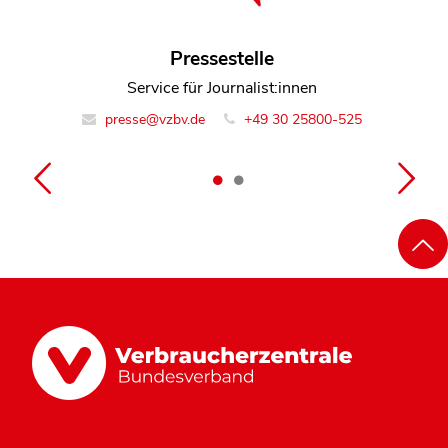
Henning Fischer
Pressestelle
Referent Team Sammelklagen
Service für Journalist:innen
presse@vzbv.de
info@vzbv.de
+49 30 25800-0
+49 30 25800-525