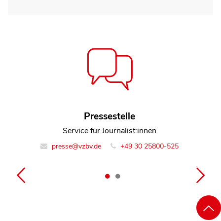
Kerstin Hoppe
Pressestelle
Referentin Team Rechtsdurchsetzung
Service für Journalist:innen
presse@vzbv.de
info@vzbv.de
+49 30 25800-0
+49 30 25800-525