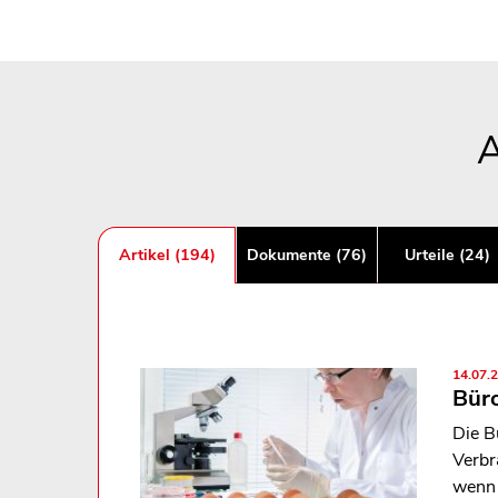
A
Artikel (194)
Dokumente (76)
Urteile (24)
14.07.
Büro
Die B
Verbr
wenn 