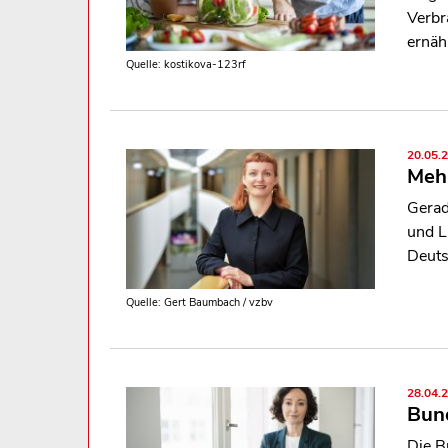
Verbr
ernäh
Quelle: kostikova-123rf
20.05.
Mehr
Gerad
und L
Deuts
Quelle: Gert Baumbach / vzbv
28.04.
Bun
Die B