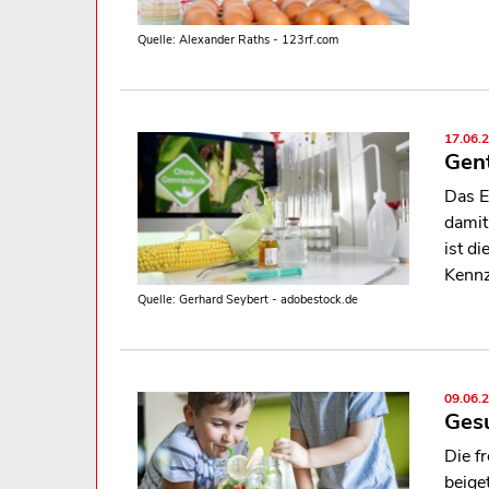
Quelle: Alexander Raths - 123rf.com
17.06.
Gent
Das E
damit
ist d
Kennz
Quelle: Gerhard Seybert - adobestock.de
09.06.
Ges
Die f
beige