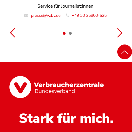
Leiter Team Energie und Bauen
Service für Journalist:innen
presse@vzbv.de
info@vzbv.de
+49 30 25800-0
+49 30 25800-525
Stark für mich.