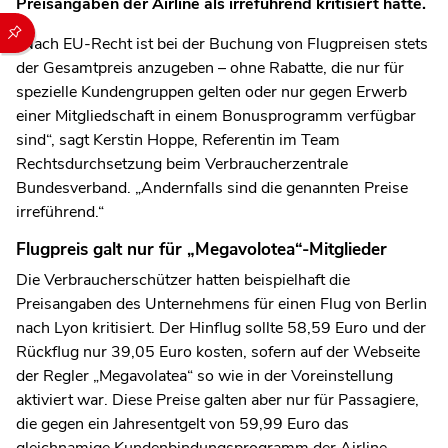
Preisangaben der Airline als irreführend kritisiert hatte.
Durch die folgenden Buttons können Sie direkt auf einen speziel
„Nach EU-Recht ist bei der Buchung von Flugpreisen stets
der Gesamtpreis anzugeben – ohne Rabatte, die nur für
spezielle Kundengruppen gelten oder nur gegen Erwerb
einer Mitgliedschaft in einem Bonusprogramm verfügbar
sind“, sagt Kerstin Hoppe, Referentin im Team
Rechtsdurchsetzung beim Verbraucherzentrale
Bundesverband. „Andernfalls sind die genannten Preise
irreführend.“
Flugpreis galt nur für „Megavolotea“-Mitglieder
Die Verbraucherschützer hatten beispielhaft die
Preisangaben des Unternehmens für einen Flug von Berlin
nach Lyon kritisiert. Der Hinflug sollte 58,59 Euro und der
Rückflug nur 39,05 Euro kosten, sofern auf der Webseite
der Regler „Megavolatea“ so wie in der Voreinstellung
aktiviert war. Diese Preise galten aber nur für Passagiere,
die gegen ein Jahresentgelt von 59,99 Euro das
gleichnamige Kundenbindungsprogramm der Airline