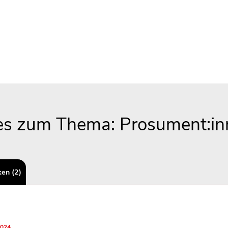
es zum Thema: Prosument:i
ken (2)
2024