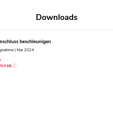
len Bereich des Inhaltes springen
Downloads
nschluss beschleunigen
ngnahme | Mai 2024
n
70.5 KB