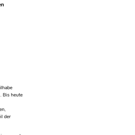
en
ilhabe
. Bis heute
en,
l der