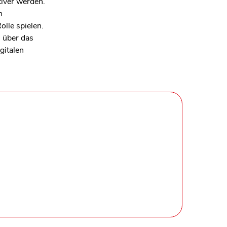
tiver werden.
n
olle spielen.
 über das
gitalen