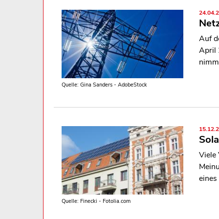
24.04.
Netz
Auf d
April
nimmt
Quelle: Gina Sanders - AdobeStock
15.12.
Sola
Viele
Meinu
eines
Quelle: Finecki - Fotolia.com