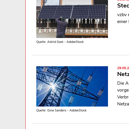
Stec
vzbv 
einer
Quelle: Astrid Gast - AdobeStock
29.05.
Netz
Die A
vorge
Verbr
Netza
Quelle: Gina Sanders - AdobeStock