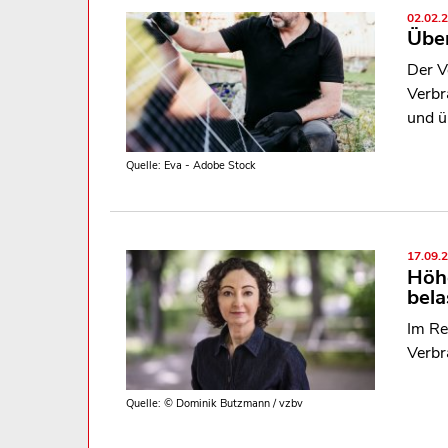
02.02.
Über
Der V
Verbr
und ü
Quelle: Eva - Adobe Stock
17.09.
Höh
bela
Im Re
Verbr
Quelle: © Dominik Butzmann / vzbv