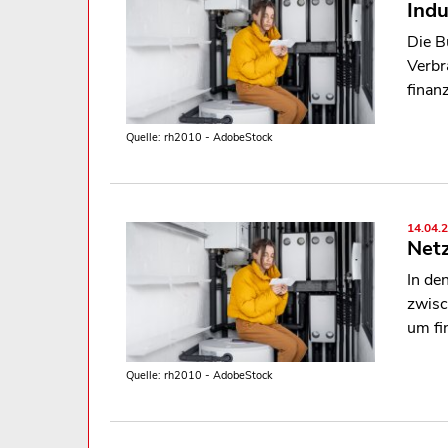
Indu
Die B
Verbr
finanz
Quelle: rh2010 - AdobeStock
14.04.
Netz
In de
zwisc
um fi
Quelle: rh2010 - AdobeStock