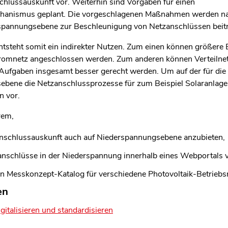
chlussauskunft vor. Weiterhin sind Vorgaben für einen
chanismus geplant. Die vorgeschlagenen Maßnahmen werden na
elspannungsebene zur Beschleunigung von Netzanschlüssen beit
entsteht somit ein indirekter Nutzen. Zum einen können größere
tromnetz angeschlossen werden. Zum anderen können Verteilnet
n Aufgaben insgesamt besser gerecht werden. Um auf der für die
ebene die Netzanschlussprozesse für zum Beispiel Solaranlage
n vor.
rem,
anschlussauskunft auch auf Niederspannungsebene anzubieten,
tzanschlüsse in der Niederspannung innerhalb eines Webportals
n Messkonzept-Katalog für verschiedene Photovoltaik-Betriebsm
en
italisieren und standardisieren