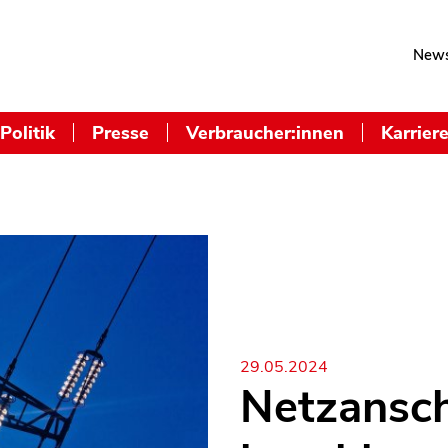
News
Politik
Presse
Verbraucher:innen
Karrier
29.05.2024
Netzansch