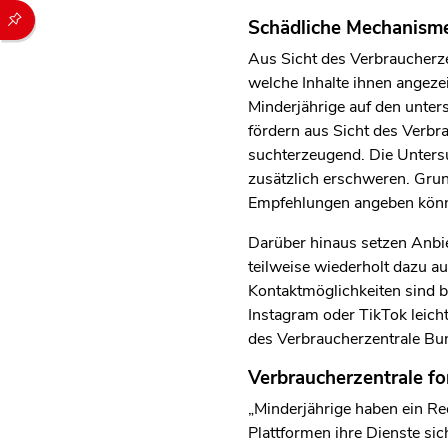
Durch die folgenden Buttons können Sie direkt auf einen speziel
Schädliche Mechanisme
Aus Sicht des Verbraucherze
welche Inhalte ihnen angez
Minderjährige auf den unte
fördern aus Sicht des Verbr
suchterzeugend. Die Untersu
zusätzlich erschweren. Grun
Empfehlungen angeben könn
Darüber hinaus setzen Anbi
teilweise wiederholt dazu au
Kontaktmöglichkeiten sind b
Instagram oder TikTok leich
des Verbraucherzentrale Bun
Verbraucherzentrale fo
„Minderjährige haben ein Rec
Plattformen ihre Dienste sic