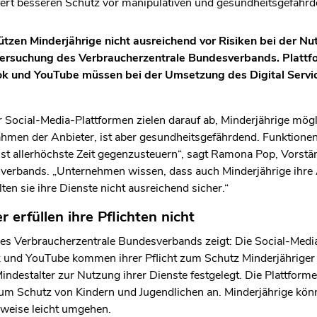
dert besseren Schutz vor manipulativen und gesundheitsgefäh
tzen Minderjährige nicht ausreichend vor Risiken bei der Nut
ntersuchung des Verbraucherzentrale Bundesverbands. Platt
ok und YouTube müssen bei der Umsetzung des Digital Servi
 Social-Media-Plattformen zielen darauf ab, Minderjährige mögli
hmen der Anbieter, ist aber gesundheitsgefährdend. Funktionen
st allerhöchste Zeit gegenzusteuern“, sagt Ramona Pop, Vorstä
verbands. „Unternehmen wissen, dass auch Minderjährige ihre 
ten sie ihre Dienste nicht ausreichend sicher.“
 erfüllen ihre Pflichten nicht
des Verbraucherzentrale Bundesverbands zeigt: Die Social-Medi
 und YouTube kommen ihrer Pflicht zum Schutz Minderjähriger 
indestalter zur Nutzung ihrer Dienste festgelegt. Die Plattforme
zum Schutz von Kindern und Jugendlichen an. Minderjährige kö
lweise leicht umgehen.