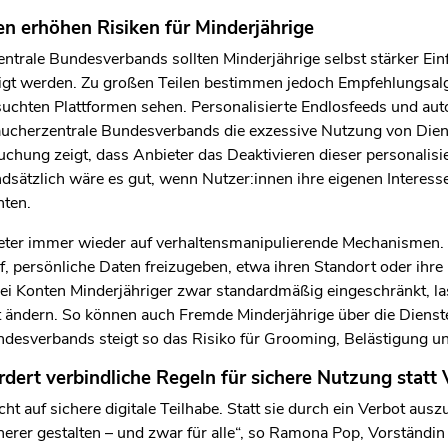
len Bereich des Inhaltes springen
n erhöhen Risiken für Minderjährige
ntrale Bundesverbands sollten Minderjährige selbst stärker Ein
eigt werden. Zu großen Teilen bestimmen jedoch Empfehlungsalg
rsuchten Plattformen sehen. Personalisierte Endlosfeeds und a
aucherzentrale Bundesverbands die exzessive Nutzung von Diens
chung zeigt, dass Anbieter das Deaktivieren dieser personalis
dsätzlich wäre es gut, wenn Nutzer:innen ihre eigenen Interess
ten.
eter immer wieder auf verhaltensmanipulierende Mechanismen. 
f, persönliche Daten freizugeben, etwa ihren Standort oder ihre
ei Konten Minderjähriger zwar standardmäßig eingeschränkt, la
t ändern. So können auch Fremde Minderjährige über die Dienste
desverbands steigt so das Risiko für Grooming, Belästigung un
rdert verbindliche Regeln für sichere Nutzung statt 
ht auf sichere digitale Teilhabe. Statt sie durch ein Verbot au
herer gestalten – und zwar für alle“, so Ramona Pop, Vorständi