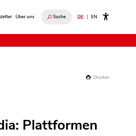
letter
Über uns
Suche
DE
EN
e
Drucken
dia: Plattformen