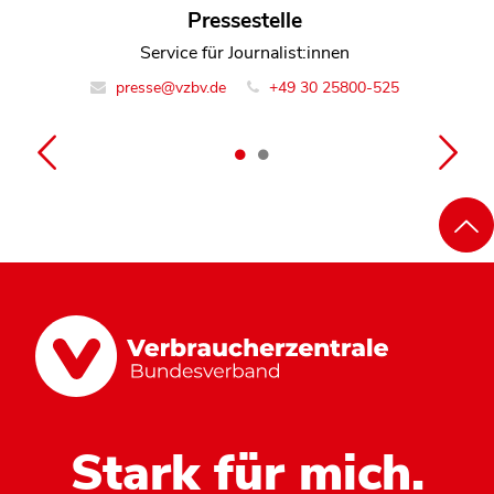
Jochen Geilenkirchen
Pressestelle
Referent Geschäftsbereich Verbraucherpolitik
Service für Journalist:innen
presse@vzbv.de
info@vzbv.de
+49 30 25800-0
+49 30 25800-525
Stark für mich.