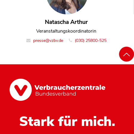
Natascha Arthur
Veranstaltungskoordinatorin
presse@vzbv.de
(030) 25800-525
Stark für mich.