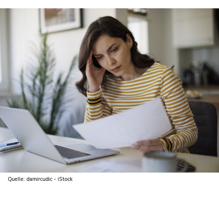
Quelle: damircudic - iStock