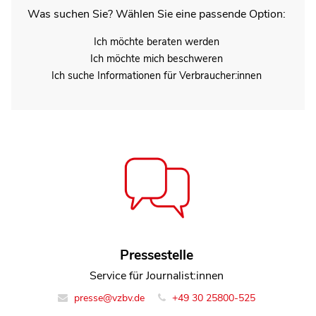
Was suchen Sie? Wählen Sie eine passende Option:
Ich möchte beraten werden
Ich möchte mich beschweren
Ich suche Informationen für Verbraucher:innen
Dorothea Mohn
Pressestelle
Service für Journalist:innen
Leiterin Team Finanzmarkt
finanzmarkt@vzbv.de
presse@vzbv.de
+49 30 25800-525
+49 30 25800-0