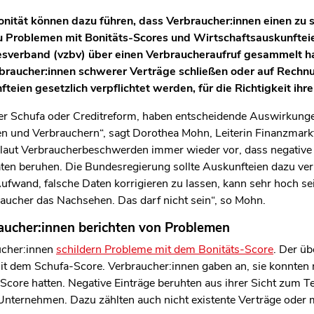
onität können dazu führen, dass Verbraucher:innen einen zu s
 Problemen mit Bonitäts-Scores und Wirtschaftsauskunfteien
sverband (vzbv) über einen Verbraucheraufruf gesammelt ha
braucher:innen schwerer Verträge schließen oder auf Rechn
teien gesetzlich verpflichtet werden, für die Richtigkeit ihr
der Schufa oder Creditreform, haben entscheidende Auswirkunge
n und Verbrauchern“, sagt Dorothea Mohn, Leiterin Finanzmark
aut Verbraucherbeschwerden immer wieder vor, dass negative
ten beruhen. Die Bundesregierung sollte Auskunfteien dazu verpf
Aufwand, falsche Daten korrigieren zu lassen, kann sehr hoch s
aucher das Nachsehen. Das darf nicht sein“, so Mohn.
raucher:innen berichten von Problemen
cher:innen
schildern Probleme mit dem Bonitäts-Score
. Der ü
t dem Schufa-Score. Verbraucher:innen gaben an, sie konnten 
core hatten. Negative Einträge beruhten aus ihrer Sicht zum Tei
 Unternehmen. Dazu zählten auch nicht existente Verträge oder 