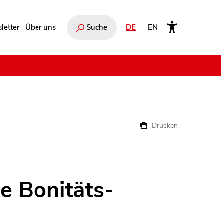
letter
Über uns
Suche
DE
EN
e
Drucken
te Bonitäts-