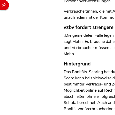
Personenverwechslungen.
Durch die folgenden Buttons können Sie direkt auf einen speziel
Verbraucher:innen, die mit 
unzufrieden mit der Kommunik
vzbv fordert strengere
„Die gemeldeten Fälle legen
sagt Mohn. Es brauche dah
und Verbraucher müssen sich
Mohn.
Hintergrund
Das Bonitäts-Scoring hat du
Score kann beispielsweise 
bestimmter Vertrags- und Z
Möglichkeit online auf Rech
abschließen ohne erfolgreic
Schufa berechnet. Auch ande
Bonität von Verbraucherinn