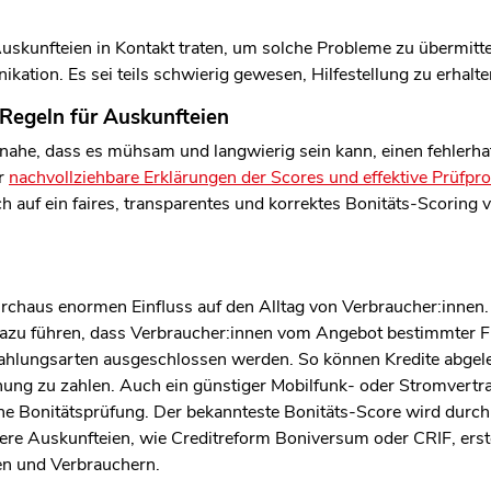
len Bereich des Inhaltes springen
Auskunfteien in Kontakt traten, um solche Probleme zu übermitte
ation. Es sei teils schwierig gewesen, Hilfestellung zu erhalte
 Regeln für Auskunfteien
 nahe, dass es mühsam und langwierig sein kann, einen fehlerhaf
er
nachvollziehbare Erklärungen der Scores und effektive Prüfpr
 auf ein faires, transparentes und korrektes Bonitäts-Scoring v
rchaus enormen Einfluss auf den Alltag von Verbraucher:innen. 
dazu führen, dass Verbraucher:innen vom Angebot bestimmter F
ahlungsarten ausgeschlossen werden. So können Kredite abgel
nung zu zahlen. Auch ein günstiger Mobilfunk- oder Stromvertrag
he Bonitätsprüfung. Der bekannteste Bonitäts-Score wird durch
re Auskunfteien, wie Creditreform Boniversum oder CRIF, erst
en und Verbrauchern.