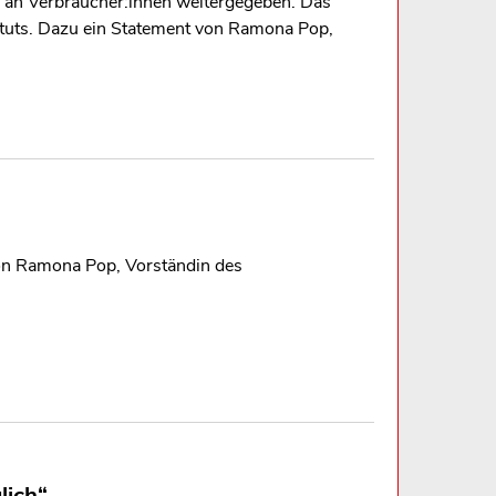
ig an Verbraucher:innen weitergegeben. Das
tuts. Dazu ein Statement von Ramona Pop,
 von Ramona Pop, Vorständin des
lich“