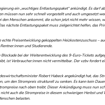
regierung ein „wuchtiges Entlastungspaket“ ankündigt. Es darf 
 müssen nun sehr schnell vorgestellt und auch umgesetzt werd
ei den Menschen ankommt, die schon jetzt nicht mehr wissen, w
Das nächste Entlastungspaket muss zielgerichtet helfen, das Pri
ie echte Preisentwicklung gekoppelten Heizkostenzuschuss – au
Rentner:innen und Studierende.
hre Blockade bei der Weiterentwicklung des 9-Euro-Tickets aufge
t, ist Verbraucher:innen nicht vermittelbar. Der vzbv fordert e
deswirtschaftsminister Robert Habeck angekündigt hat, das S
en, um den Strompreis strukturell zu senken. Es kann kein Daue
trompreise nach oben treibt. Dieser Ankündigung muss nun schn
 nicht auch die Strompreise in diesem schwierigen Herbst und 
Menschen belasten.