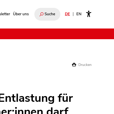
letter
Über uns
Suche
DE
EN
e
Drucken
Entlastung für
er:innen darf