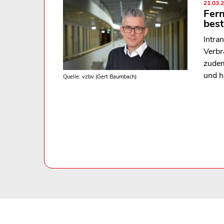
21.03.
Fer
best
Intra
Verbr
zudem
und h
Quelle: vzbv (Gert Baumbach)