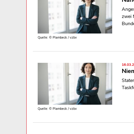
Anges
zwei 
Bunde
Quelle: © Plambeck / vzbv
16.03.
Niem
State
Taskf
Quelle: © Plambeck / vzbv