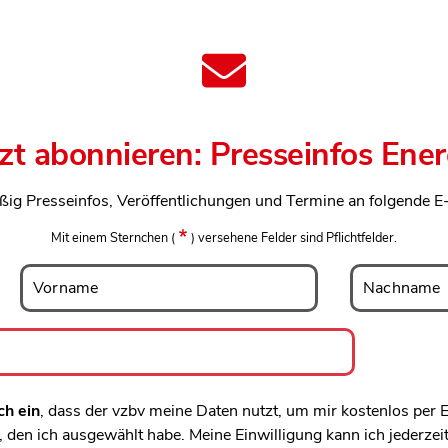
len Bereich des Inhaltes springen
tzt abonnieren: Presseinfos Ener
ßig Presseinfos, Veröffentlichungen und Termine an folgende E
Mit einem Sternchen
(
)
versehene Felder sind Pflichtfelder.
Vorname
Nachname
Vorname
Nachname
ch ein
, dass der vzbv meine Daten nutzt, um mir kostenlos per
den ich ausgewählt habe. Meine Einwilligung kann ich jederzei