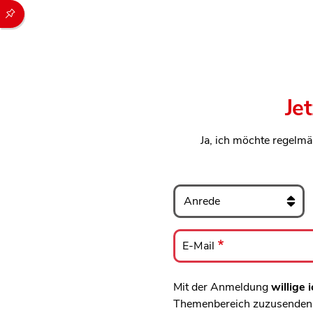
Durch die folgenden Buttons können Sie direkt auf einen speziel
Je
Ja, ich möchte regelmä
Anrede
E-
Mail
E-Mail
Mit der Anmeldung
willige i
Themenbereich zuzusenden, 