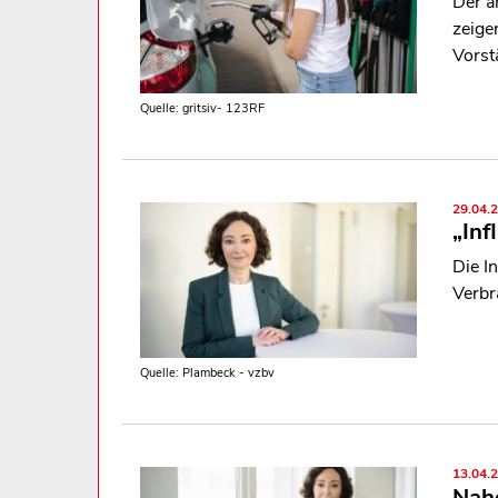
Der a
zeige
Vorst
Quelle: gritsiv- 123RF
29.04.
„Inf
Die I
Verbr
Quelle: Plambeck - vzbv
13.04.
Naho