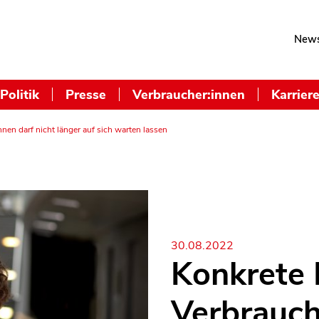
News
Politik
Presse
Verbraucher:innen
Karrier
nen darf nicht länger auf sich warten lassen
30.08.2022
Konkrete 
Verbrauch