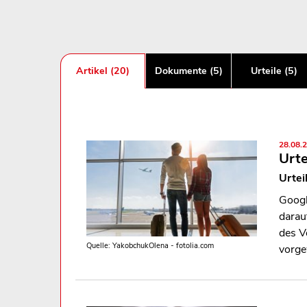
Artikel (20)
Dokumente (5)
Urteile (5)
28.08.
Urte
Urtei
Googl
darau
des V
Quelle: YakobchukOlena - fotolia.com
vorge