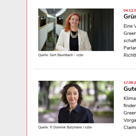
04.12.
Grün
Eine 
Green
schaf
Parla
Richt
Quelle: Gert Baumbach - vzbv
17.06.
Gute
Klima
finde
Green
Vorga
Claim
Quelle: © Dominik Butzmann / vzbv