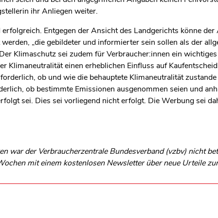
stellerin ihr Anliegen weiter.
 erfolgreich. Entgegen der Ansicht des Landgerichts könne der 
erden, „die gebildeter und informierter sein sollen als der all
Der Klimaschutz sei zudem für Verbraucher:innen ein wichtige
r Klimaneutralität einen erheblichen Einfluss auf Kaufentschei
forderlich, ob und wie die behauptete Klimaneutralität zustan
rderlich, ob bestimmte Emissionen ausgenommen seien und anha
rfolgt sei. Dies sei vorliegend nicht erfolgt. Die Werbung sei d
n war der Verbraucherzentrale Bundesverband (vzbv) nicht betei
s Wochen mit einem kostenlosen Newsletter über neue Urteile z