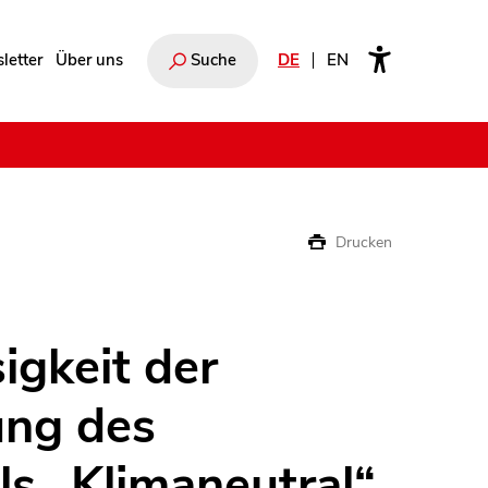
letter
Über uns
Suche
DE
EN
e
Drucken
igkeit der
ng des
ls „Klimaneutral“