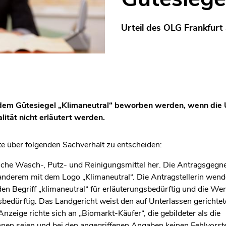
Urteil des OLG Frankfurt
t dem Gütesiegel „Klimaneutral“ beworben werden, wenn die
ität nicht erläutert werden.
te über folgenden Sachverhalt zu entscheiden:
ische Wasch-, Putz- und Reinigungsmittel her. Die Antragsgegne
er anderem mit dem Logo „Klimaneutral“. Die Antragstellerin we
 den Begriff „klimaneutral“ für erläuterungsbedürftig und die We
sbedürftig. Das Landgericht weist den auf Unterlassen gericht
nzeige richte sich an „Biomarkt-Käufer“, die gebildeter als die
nen seien und bei den angegriffenen Angaben keinen Fehlvorste