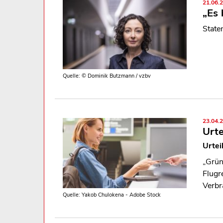
21.06.
„Es 
State
Quelle: © Dominik Butzmann / vzbv
23.04.
Urte
Urtei
„Grün
Flugr
Verbr
Quelle: Yakob Chulokena - Adobe Stock