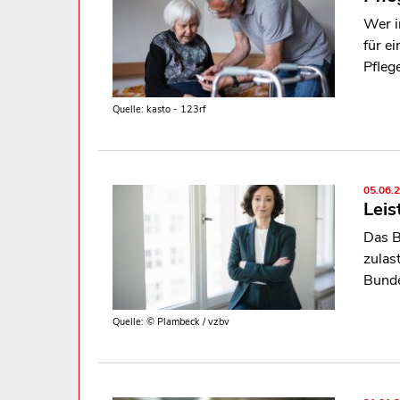
Wer i
für e
Pfleg
Quelle: kasto - 123rf
05.06.
Lei
Das B
zulas
Bunde
Quelle: © Plambeck / vzbv