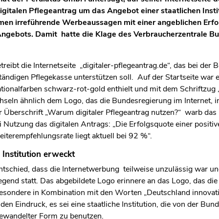
digitalen Pflegeantrag um das Angebot einer staatlichen Inst
en irreführende Werbeaussagen mit einer angeblichen Erfo
Angebots. Damit
hatte die Klage des Verbraucherzentrale 
reibt die Internetseite
„digitaler-pflegeantrag.de“, das bei der
tändigen Pflegekasse unterstützen soll.
Auf der Startseite war 
tionalfarben schwarz-rot-gold enthielt und mit dem Schriftzug 
seln ähnlich dem Logo, das die Bundesregierung im Internet, 
 Überschrift „Warum digitaler Pflegeantrag nutzen?“
warb das
i Nutzung das digitalen Antrags:
„Die Erfolgsquote einer positiv
iterempfehlungsrate liegt aktuell bei 92 %“.
 Institution erweckt
tschied, dass die Internetwerbung
teilweise unzulässig war un
gend statt. Das abgebildete Logo erinnere an das Logo, das die
sondere in Kombination mit den Worten „Deutschland innovat
n Eindruck, es sei eine staatliche Institution, die von der Bu
gewandelter Form zu benutzen.