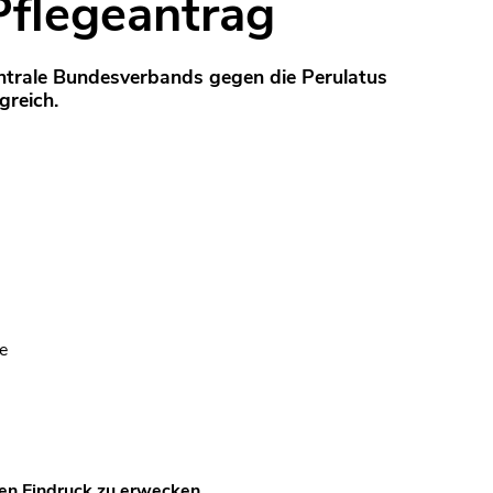
 Pflegeantrag
ntrale Bundesverbands gegen die Perulatus
reich.
e
den Eindruck zu erwecken,