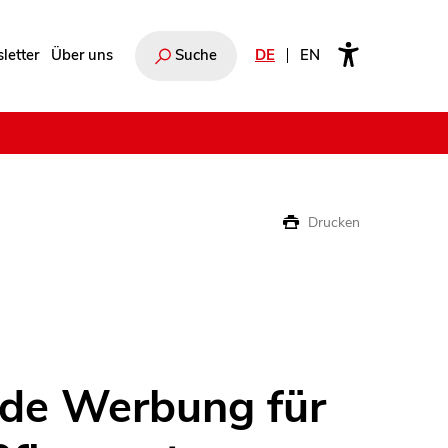
letter
Über uns
Suche
DE
EN
e
Drucken
nde Werbung für