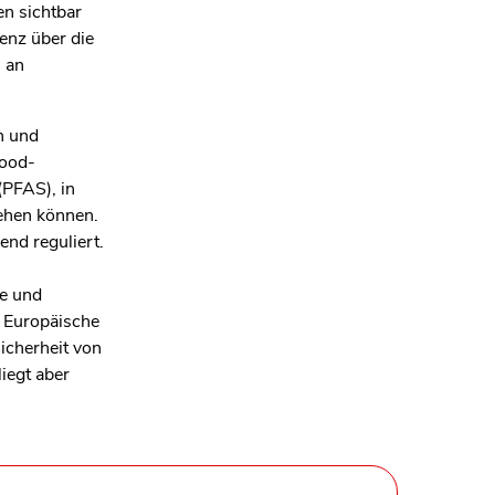
n sichtbar
enz über die
h an
n und
Food-
(PFAS), in
gehen können.
nd reguliert.
ze und
e Europäische
icherheit von
iegt aber