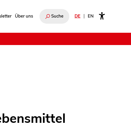
letter
Über uns
Suche
DE
EN
e
ebensmittel