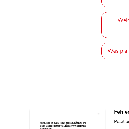
Welc
Was pla
Fehle
Positio