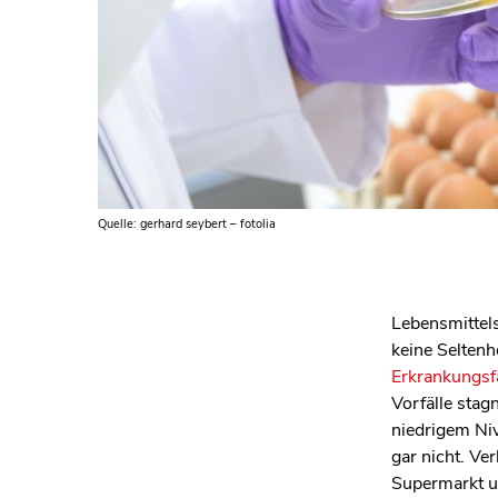
Quelle: gerhard seybert – fotolia
Lebensmittels
keine Seltenh
Erkrankungsf
Vorfälle stag
niedrigem Niv
gar nicht. Ve
Supermarkt u