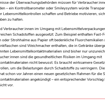
bnisse der Überwachungsbehörden müssen für Verbraucher:inne
en – ein Kontrollbarometer oder Smileysystem würde Transpar
r Lebensmittelkontrollen schaffen und Betriebe motivieren, sic
ben zu halten.
ind Verbraucher:innen im Umgang mit Lebensmittelverpackunge
reichen Schadstoffen ausgesetzt: Zum Beispiel enthalten Fast-
oder Strohhalme aus Papier oft bedenkliche Fluorchemikalien 
inkflaschen sind Weichmacher enthalten, die in Getränke über
nten Lebensmittelkontaktmaterialien sind bisher nur unzureiche
ucher:innen sind die gesundheitlichen Risiken im Umgang mit
kontaktmaterialen nicht bewusst. Es braucht wirksamere Geset
ollen, um die Belastungen durch Schadstoffe zu verringern. Di
at schon vor Jahren einen neuen gesetzlichen Rahmen für die S
ontaktmaterialien angekündigt – ein entsprechender Vorschlag l
cht vor.