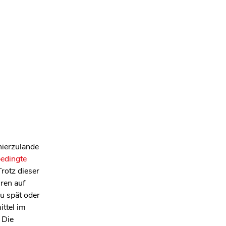
hierzulande
bedingte
Trotz dieser
hren auf
u spät oder
ttel im
 Die