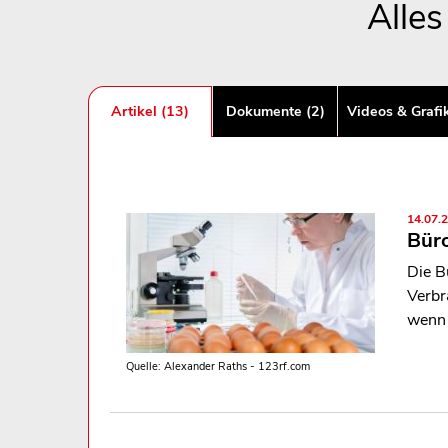
Alle
Artikel (13)
Dokumente (2)
Videos & Grafi
14.07.
Büro
Die B
Verbr
wenn 
Quelle: Alexander Raths - 123rf.com