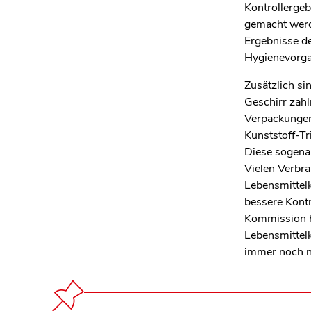
Kontrollerge
gemacht werd
Ergebnisse de
Hygienevorga
Zusätzlich s
Geschirr zahl
Verpackungen 
Kunststoff-Tr
Diese sogenan
Vielen Verbra
Lebensmittel
bessere Kontr
Kommission h
Lebensmittelk
immer noch ni