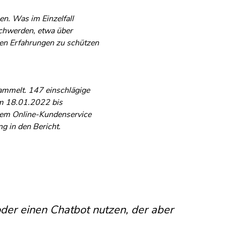
n. Was im Einzelfall
schwerden, etwa über
hen Erfahrungen zu schützen
ammelt. 147 einschlägige
om 18.01.2022 bis
dem Online-Kundenservice
g in den Bericht.
liegen reagieren, beispielsweise
mmiert war, um zu entscheiden,
für einen 80-jährigen Nachbarn bei
, die aber gerade nicht
her:innen dann aber in ein
martphone-App oder den Dienst
oder einen Chatbot nutzen, der aber
 auch nachdem Abhilfe schon