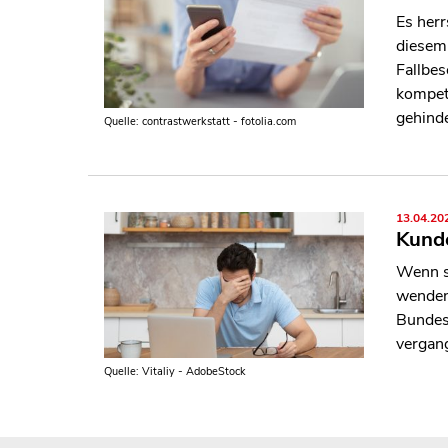
Es her
diesem
Fallbe
kompet
gehinde
Quelle: contrastwerkstatt - fotolia.com
13.04.20
Kunde
Wenn s
wenden,
Bundesv
vergan
Quelle: Vitaliy - AdobeStock