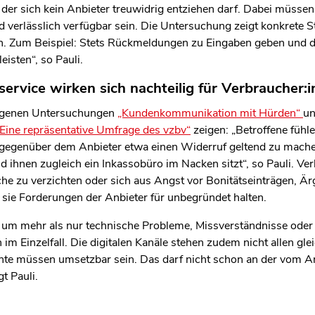
len Bereich des Inhaltes springen
 der sich kein Anbieter treuwidrig entziehen darf. Dabei müsse
 verlässlich verfügbar sein. Die Untersuchung zeigt konkrete S
. Zum Beispiel: Stets Rückmeldungen zu Eingaben geben und di
leisten“, so Pauli.
rvice wirken sich nachteilig für Verbraucher:
ngenen Untersuchungen
„Kundenkommunikation mit Hürden“
u
ine repräsentative Umfrage des vzbv“
zeigen: „Betroffene fühle
 gegenüber dem Anbieter etwa einen Widerruf geltend zu mache
 ihnen zugleich ein Inkassobüro im Nacken sitzt“, so Pauli. Ver
he zu verzichten oder sich aus Angst vor Bonitätseinträgen, Är
sie Forderungen der Anbieter für unbegründet halten.
um mehr als nur technische Probleme, Missverständnisse oder i
im Einzelfall. Die digitalen Kanäle stehen zudem nicht allen gle
te müssen umsetzbar sein. Das darf nicht schon an der vom An
t Pauli.