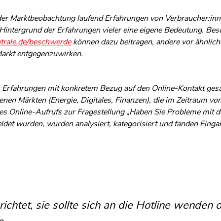
er Marktbeobachtung laufend Erfahrungen von Verbraucher:inne
Hintergrund der Erfahrungen vieler eine eigene Bedeutung. Be
trale.de/beschwerde
können dazu beitragen, andere vor ähnlic
arkt entgegenzuwirken.
Erfahrungen mit konkretem Bezug auf den Online-Kontakt ges
nen Märkten (Energie, Digitales, Finanzen), die im Zeitraum v
 Online-Aufrufs zur Fragestellung „Haben Sie Probleme mit 
et wurden, wurden analysiert, kategorisiert und fanden Eingan
, wenn Anbieter völlig unverständig auf ihr An
r Bot im Chat zwar intelligent genug progra
 anderem von seiner Erfahrung bei der Hilfe 
sollen die Online-Kommunikationsmittel nutzen
nahme zur Problemmeldung nötig sei, Verbrauc
se sich zur Problemlösung etwa über eine S
chtet, sie sollte sich an die Hotline wenden 
dass Rückmeldungen der Anbieter ausblieben,