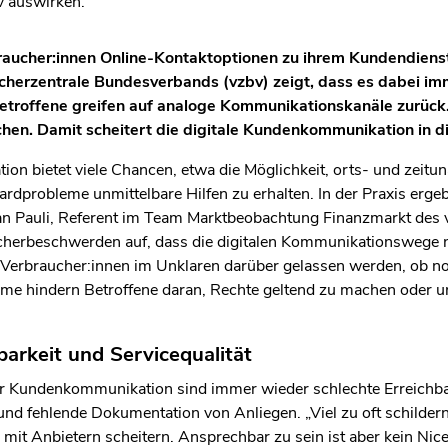
v auswirken.
raucher:innen Online-Kontaktoptionen zu ihrem Kundendienst 
herzentrale Bundesverbands (vzbv) zeigt, dass es dabei i
troffene greifen auf analoge Kommunikationskanäle zurück.
hen. Damit scheitert die digitale Kundenkommunikation in d
on bietet viele Chancen, etwa die Möglichkeit, orts- und zeitu
ardprobleme unmittelbare Hilfen zu erhalten. In der Praxis erg
an Pauli, Referent im Team Marktbeobachtung Finanzmarkt des v
herbeschwerden auf, dass die digitalen Kommunikationswege ni
 Verbraucher:innen im Unklaren darüber gelassen werden, ob n
leme hindern Betroffene daran, Rechte geltend zu machen oder 
barkeit und Servicequalität
 Kundenkommunikation sind immer wieder schlechte Erreichba
und fehlende Dokumentation von Anliegen. „Viel zu oft schilder
mit Anbietern scheitern. Ansprechbar zu sein ist aber kein Nice-