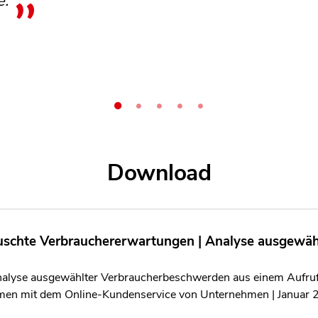
e.
Bearbeitung begonnen wurde.
80-Jährigen überfordern.
Download
uschte Verbrauchererwartungen | Analyse ausgewäh
nalyse ausgewählter Verbraucherbeschwerden aus einem Aufruf 
men mit dem Online-Kundenservice von Unternehmen | Januar