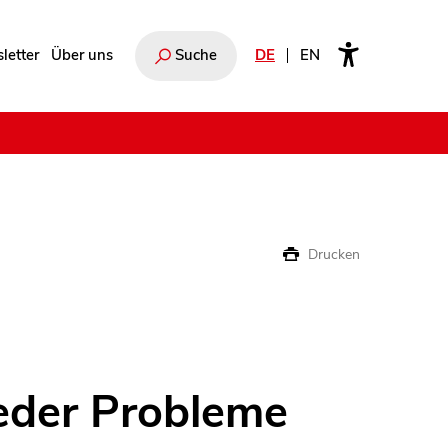
letter
Über uns
Suche
DE
EN
e
Drucken
eder Probleme