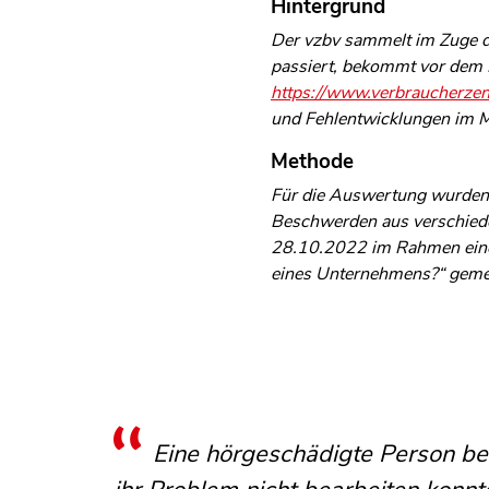
Hintergrund
Der vzbv sammelt im Zuge d
passiert, bekommt vor dem 
https://www.verbraucherzen
und Fehlentwicklungen im M
Methode
Für die Auswertung wurden 
Beschwerden aus verschiede
28.10.2022 im Rahmen eines
eines Unternehmens?“ gemeld
Irritiert sind Verbraucher:innen
Kritisch gesehen wird, wenn de
Ein Verbraucher berichtet unter
ihnen am Telefon gesagt wird, sie 
dass eine telefonische Kontaktauf
der Online-Kommunikation. Hinwei
Eine hörgeschädigte Person beri
Verbraucher:innen schildern, 