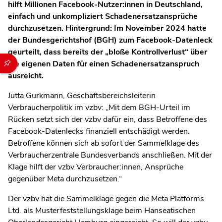
hilft Millionen Facebook-Nutzer:innen in Deutschland,
einfach und unkompliziert Schadenersatzansprüche
durchzusetzen. Hintergrund: Im November 2024 hatte
der Bundesgerichtshof (BGH) zum Facebook-Datenleck
geurteilt, dass bereits der „bloße Kontrollverlust“ über
Durch die folgenden Buttons können Sie direkt auf einen speziel
die eigenen Daten für einen Schadenersatzanspruch
ausreicht.
Jutta Gurkmann, Geschäftsbereichsleiterin
Verbraucherpolitik im vzbv: „
Mit dem BGH-Urteil im
Rücken setzt sich der vzbv dafür ein, dass Betroffene des
Facebook-Datenlecks finanziell entschädigt werden.
Betroffene können sich ab sofort der Sammelklage des
Verbraucherzentrale Bundesverbands anschließen. Mit der
Klage hilft der vzbv Verbraucher:innen, Ansprüche
gegenüber Meta durchzusetzen.“
Der vzbv hat die Sammelklage gegen die Meta Platforms
Ltd. als Musterfeststellungsklage beim Hanseatischen