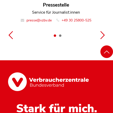
Henning Fischer
Pressestelle
Referent Team Sammelklagen
Service für Journalist:innen
presse@vzbv.de
info@vzbv.de
+49 30 25800-0
+49 30 25800-525
Stark für mich.