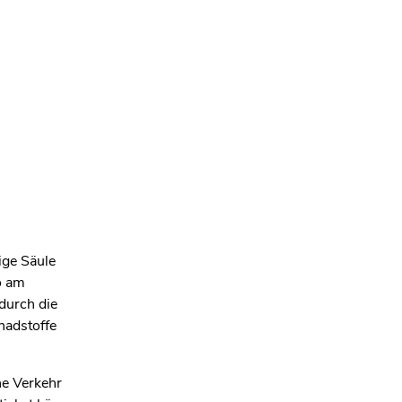
ige Säule
o am
 durch die
hadstoffe
he Verkehr