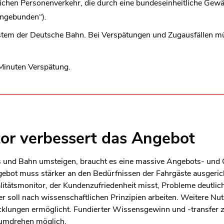
ichen Personenverkehr, die durch eine bundeseinheitliche Gewäh
len Bereich des Inhaltes springen
angebunden“).
system der Deutsche Bahn. Bei Verspätungen und Zugausfällen m
Minuten Verspätung.
tor verbessert das Angebot
und Bahn umsteigen, braucht es eine massive Angebots- und Q
gebot muss stärker an den Bedürfnissen der Fahrgäste ausgeri
itätsmonitor, der Kundenzufriedenheit misst, Probleme deutli
 soll nach wissenschaftlichen Prinzipien arbeiten. Weitere Nut
icklungen ermöglicht. Fundierter Wissensgewinn und -transfer
umdrehen möglich.