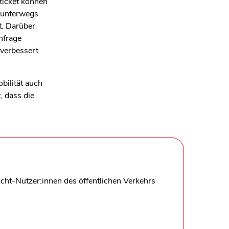
ticket können
 unterwegs
t. Darüber
hfrage
 verbessert
bilität auch
, dass die
ht-Nutzer:innen des öffentlichen Verkehrs