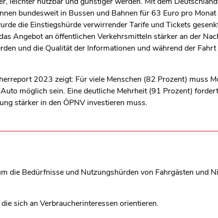
ver, leichter nutzbar und günstiger werden. Mit dem Deutschland
innen bundesweit in Bussen und Bahnen für 63 Euro pro Monat
urde die Einstiegshürde verwirrender Tarife und Tickets gesenk
as Angebot an öffentlichen Verkehrsmitteln stärker an der Nac
den und die Qualität der Informationen und während der Fahrt
erreport 2023 zeigt: Für viele Menschen (82 Prozent) muss Mo
Auto möglich sein. Eine deutliche Mehrheit (91 Prozent) fordert
ung stärker in den ÖPNV investieren muss.
um die Bedürfnisse und Nutzungshürden von Fahrgästen und Nic
 die sich an Verbraucherinteressen orientieren.