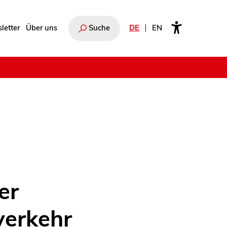
letter
Über uns
Suche
DE
EN
e
er
verkehr