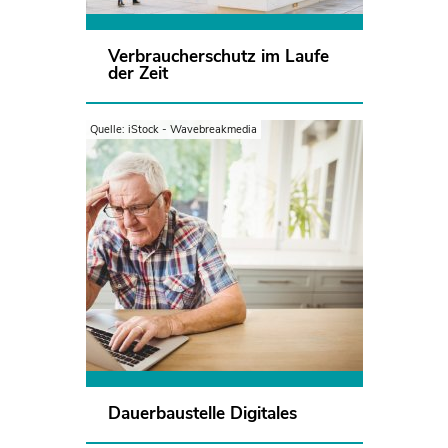
Mehr erfahren
Verbraucherschutz im Laufe
der Zeit
Quelle: iStock - Wavebreakmedia
Fast die Hälfte der
Verbraucher:innen fühlt sich im
digitalen Raum nicht gut
geschützt. In keinem anderen
Bereich gibt es mehr
Verbraucherbeschwerden.
Mehr erfahren
Dauerbaustelle Digitales