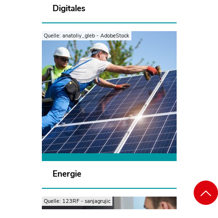
Digitales
Quelle: anatoliy_gleb - AdobeStock
Die meisten
Verbraucherbeschwerden im
Energiebereich beziehen sich auf
Preiserhöhungen von Strom- oder
Gasverträgen. Auch zu hohe
Abschläge sorgen immer wieder
für Ärger.
Mehr erfahren
Energie
Quelle: 123RF - sanjagrujic