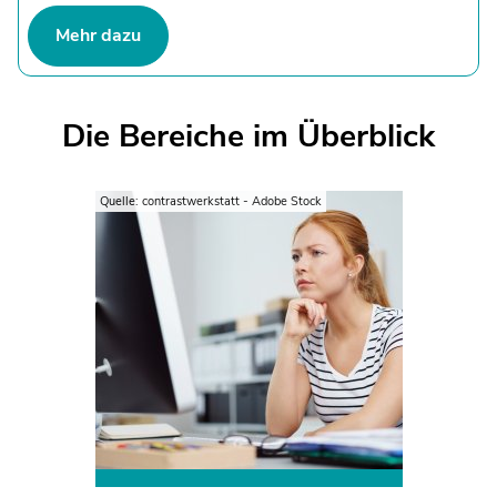
Mehr dazu
Die Bereiche im Überblick
Quelle: contrastwerkstatt - Adobe Stock
Die meisten
Verbraucherbeschwerden
beziehen sich auf den digitalen
Bereich. Hauptgrund sind wie
bereits im Vorjahr
untergeschobene Internet- und
Festnetzverträge.
Mehr erfahren