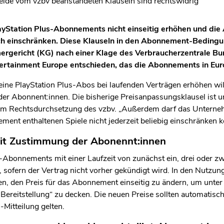
eide vom vzbv beanstandeten Klauseln sind rechtswidrig
layStation Plus-Abonnements nicht einseitig erhöhen und di
lich einschränken. Diese Klauseln in den Abonnement-Beding
ergericht (KG) nach einer Klage des Verbraucherzentrale B
ertainment Europe entschieden, das die Abonnements in Euro
eine PlayStation Plus-Abos bei laufenden Verträgen erhöhen will
r Abonnent:innen. Die bisherige Preisanpassungsklausel ist u
eam Rechtsdurchsetzung des vzbv. „Außerdem darf das Unterne
ment enthaltenen Spiele nicht jederzeit beliebig einschränken 
it Zustimmung der Abonennt:innen
s-Abonnements mit einer Laufzeit von zunächst ein, drei oder zw
, sofern der Vertrag nicht vorher gekündigt wird. In den Nutzu
n, den Preis für das Abonnement einseitig zu ändern, um unter
 Bereitstellung“ zu decken. Die neuen Preise sollten automatis
-Mitteilung gelten.