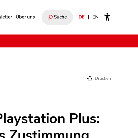
letter
Über uns
Suche
DE
EN
e
Drucken
Playstation Plus:
s Zustimmung