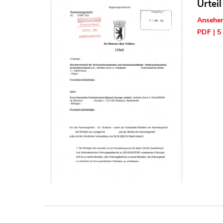
Urtei
Ansehe
PDF | 5