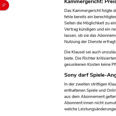
Kammergericht: Prei
Durch die folgenden Buttons können Sie direkt auf einen speziel
Das Kammergericht folgte d
fehle bereits ein berechtig
Seiten die Möglichkeit zu e
Vertrag kündigen und ein ne
lassen, ob sie das Abonneme
Nutzung der Dienste erfragt
Die Klausel sei auch unzulä
biete. Die Richter kritisier
gesunkenen Kosten keine Pf
Sony darf Spiele-Ang
In der zweiten strittigen K
enthaltenen Spiele und Onli
aus dem Abonnement gelten. 
Abonnent:innen nicht zumutb
welche Leistungsänderunge