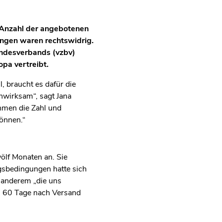
e Anzahl der angebotenen
ungen waren rechtswidrig.
undesverbands (vzbv)
pa vertreibt.
, braucht es dafür die
nwirksam“, sagt Jana
hmen die Zahl und
können.“
ölf Monaten an. Sie
ngsbedingungen hatte sich
 anderem „die uns
ch 60 Tage nach Versand