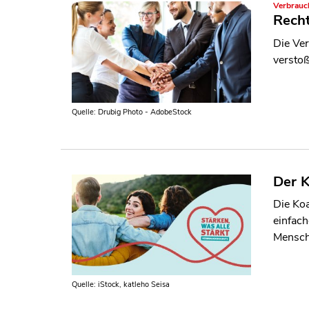
Verbrauch
Rech
Die Ver
versto
Quelle: Drubig Photo - AdobeStock
Der K
Die Koa
einfach
Mensche
Quelle: iStock, katleho Seisa