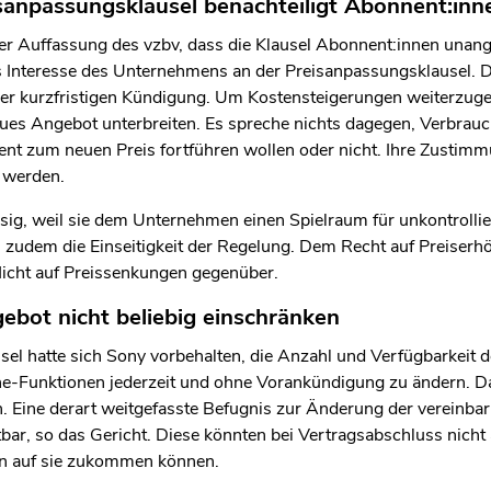
sanpassungsklausel benachteiligt Abonnent:i
len Bereich des Inhaltes springen
er Auffassung des vzbv, dass die Klausel Abonnent:innen unang
tes Interesse des Unternehmens an der Preisanpassungsklausel. D
iner kurzfristigen Kündigung. Um Kostensteigerungen weiterzu
ues Angebot unterbreiten. Es spreche nichts dagegen, Verbrauc
nt zum neuen Preis fortführen wollen oder nicht. Ihre Zustimm
 werden.
ssig, weil sie dem Unternehmen einen Spielraum für unkontroll
ten zudem die Einseitigkeit der Regelung. Dem Recht auf Preiser
licht auf Preissenkungen gegenüber.
ebot nicht beliebig einschränken
lausel hatte sich Sony vorbehalten, die Anzahl und Verfügbarkei
ne-Funktionen jederzeit und ohne Vorankündigung zu ändern. Das
Eine derart weitgefasste Befugnis zur Änderung der vereinbar
ar, so das Gericht. Diese könnten bei Vertragsabschluss nicht
n auf sie zukommen können.