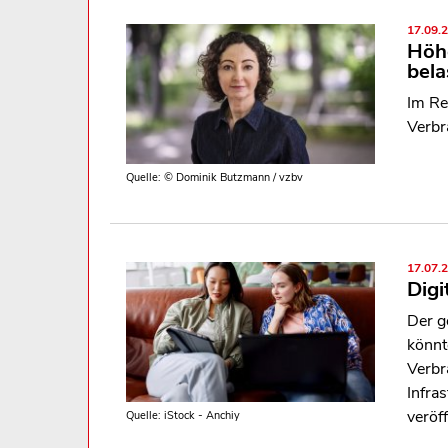
17.09.
Höh
bela
Im Re
Verbr
Quelle: © Dominik Butzmann / vzbv
17.07.
Digi
Der g
könnt
Verbr
Infra
veröff
Quelle: iStock - Anchiy