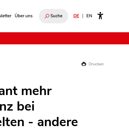
letter
Über uns
Suche
DE
EN
e
Drucken
ant mehr
nz bei
lten - andere