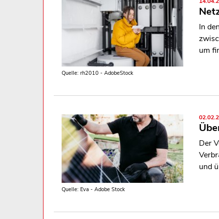
14.04.
Netz
In de
zwisc
um fi
Quelle: rh2010 - AdobeStock
02.02.
Über
Der V
Verbr
und ü
Quelle: Eva - Adobe Stock