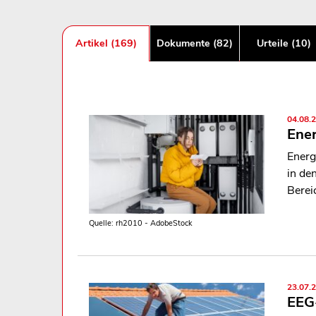
Artikel (169)
Dokumente (82)
Urteile (10)
04.08.
Ener
Energ
in de
Berei
Quelle: rh2010 - AdobeStock
23.07.
EEG-