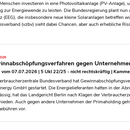
 Menschen investieren in eine Photovoltaikanlage (PV-Anlage),
ag zur Energiewende zu leisten. Die Bundesregierung plant nu
z (EEG), die insbesondere neue kleine Solaranlagen betreffen w
sverband (vzbv) sieht dabei Chancen, aber auch erhebliche Risi
2026
innabschöpfungsverfahren gegen Unternehmen 
l vom 07.07.2026 | 5 Ukl 22/25 - nicht rechtskräftig | Kamme
erbraucherzentrale Bundesverband hat Gewinnabschöpfungsve
ergy GmbH gestartet. Die Energielieferanten hatten in der Abre
ässig, hat das Landgericht Berlin nach Klagen der Verbraucherzen
hieden. Auch gegen andere Unternehmen der Primaholding geht
gebühren vor.