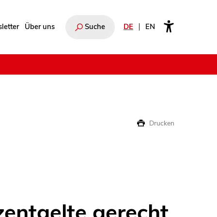
letter
Über uns
Suche
DE
EN
e
Drucken
entgelte gerecht