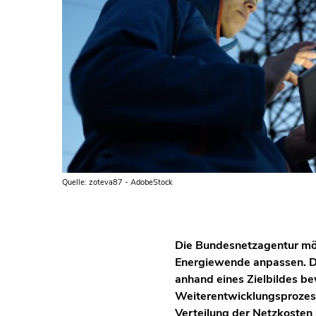
Quelle: zoteva87 - AdobeStock
Die Bundesnetzagentur möc
Energiewende anpassen. Di
anhand eines Zielbildes b
Weiterentwicklungsprozess 
Verteilung der Netzkosten