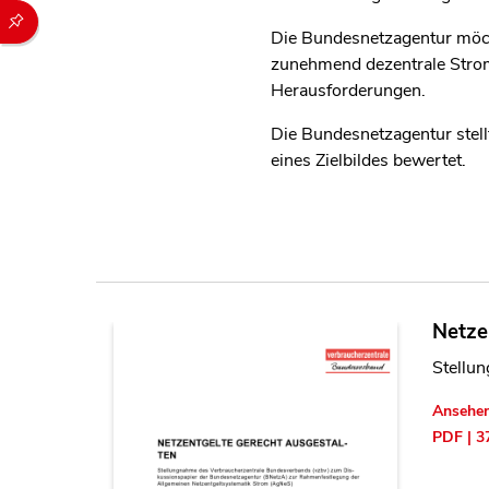
Durch die folgenden Buttons können Sie direkt auf einen speziel
Die Bundesnetzagentur möch
zunehmend dezentrale Strome
Herausforderungen.
Die Bundesnetzagentur stel
eines Zielbildes bewertet.
Netze
Stellu
Ansehe
PDF | 3