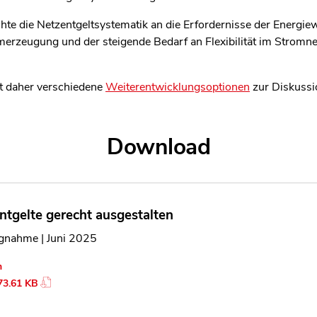
len Bereich des Inhaltes springen
te die Netzentgeltsystematik an die Erfordernisse der Energie
rzeugung und der steigende Bedarf an Flexibilität im Stromnet
lt daher verschiedene
Weiterentwicklungsoptionen
zur Diskussi
Download
ntgelte gerecht ausgestalten
ngnahme | Juni 2025
n
73.61 KB