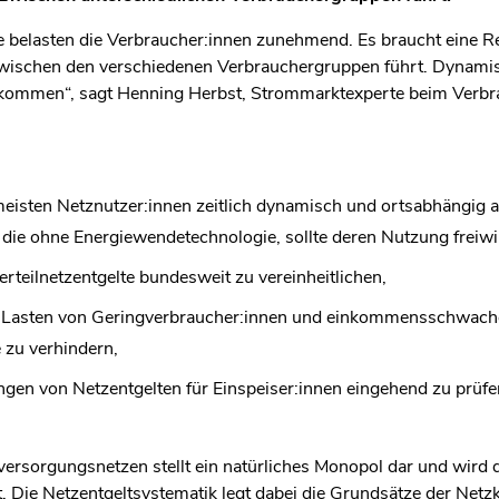
e belasten die Verbraucher:innen zunehmend. Es braucht eine Ref
zwischen den verschiedenen Verbrauchergruppen führt. Dynamis
zukommen“, sagt Henning Herbst, Strommarktexperte beim Verbr
 meisten Netznutzer:innen zeitlich dynamisch und ortsabhängig a
die ohne Energiewendetechnologie, sollte deren Nutzung freiwil
rteilnetzentgelte bundesweit zu vereinheitlichen,
u Lasten von Geringverbraucher:innen und einkommensschwach
 zu verhindern,
gen von Netzentgelten für Einspeiser:innen eingehend zu prüf
sversorgungsnetzen stellt ein natürliches Monopol dar und wird 
. Die Netzentgeltsystematik legt dabei die Grundsätze der Netzk