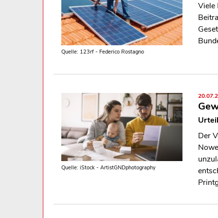
Viele
Beitr
Geset
Bunde
Quelle: 123rf - Federico Rostagno
20.07.
Gew
Urtei
Der V
Nowen
unzul
Quelle: iStock - ArtistGNDphotography
entsc
Print