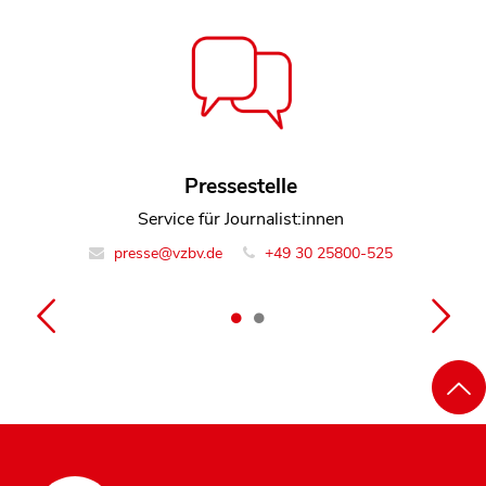
Pressestelle
Lina Ehrig
Leiterin Team Digitales und Medien
Service für Journalist:innen
presse@vzbv.de
info@vzbv.de
+49 30 258 00-0
+49 30 25800-525