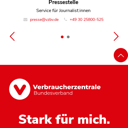
Thomas Moormann
Pressestelle
Leiter Team Gesundheit und Pflege
Service für Journalist:innen
presse@vzbv.de
info@vzbv.de
+49 30 25800-0
+49 30 25800-525
Stark für mich.