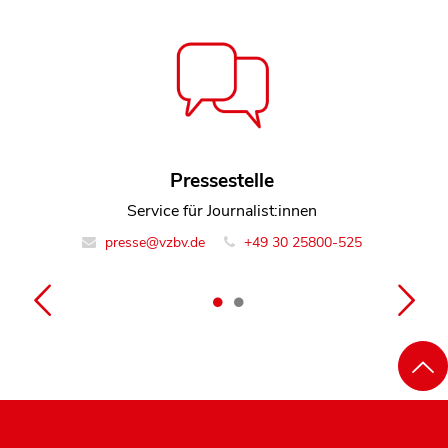
Thomas Moormann
Pressestelle
Leiter Team Gesundheit und Pflege
Service für Journalist:innen
presse@vzbv.de
info@vzbv.de
+49 30 25800-0
+49 30 25800-525