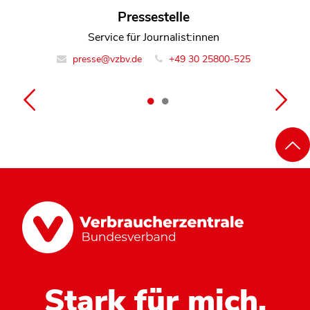
Florian Munder
Pressestelle
Leiter Team Energie und Bauen
Service für Journalist:innen
presse@vzbv.de
info@vzbv.de
+49 30 25800-0
+49 30 25800-525
Stark für mich.