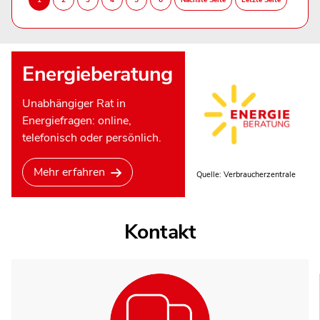
Energieberatung
Unabhängiger Rat in
Energiefragen: online,
telefonisch oder persönlich.
Mehr erfahren
Quelle: Verbraucherzentrale
Kontakt