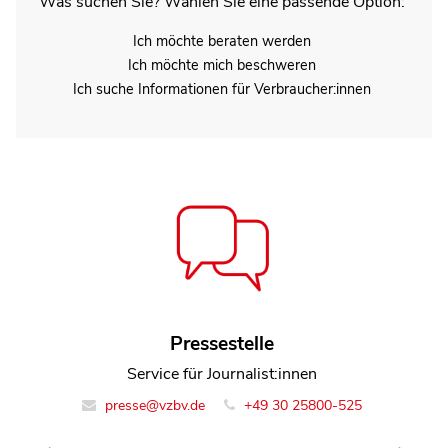
Was suchen Sie? Wählen Sie eine passende Option:
Ich möchte beraten werden
Ich möchte mich beschweren
Ich suche Informationen für Verbraucher:innen
Peter Gerlicher
Pressestelle
Referent Team Marktbeobachtung Digitales
Service für Journalist:innen
presse@vzbv.de
info@vzbv.de
+49 30 25800-0
+49 30 25800-525