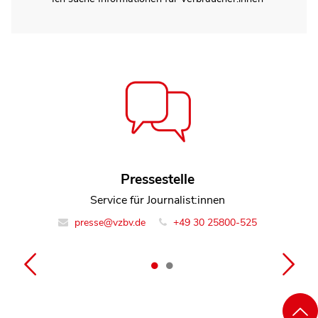
Dennis Romberg
Pressestelle
Leiter Team Marktbeobachtung Digitales
Service für Journalist:innen
presse@vzbv.de
info@vzbv.de
+49 30 25800-0
+49 30 25800-525