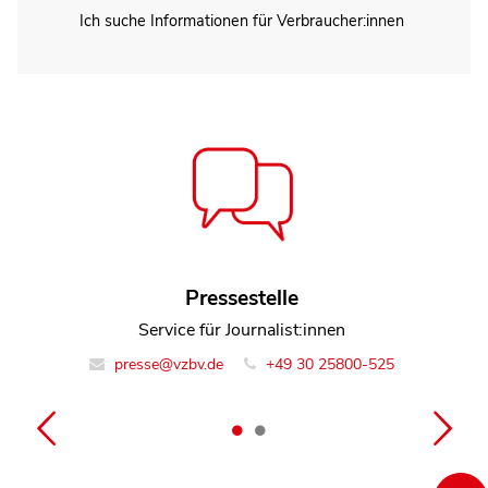
Ich suche Informationen für Verbraucher:innen
Dennis Romberg
Pressestelle
Leiter Team Marktbeobachtung Digitales
Service für Journalist:innen
presse@vzbv.de
info@vzbv.de
+49 30 25800-0
+49 30 25800-525