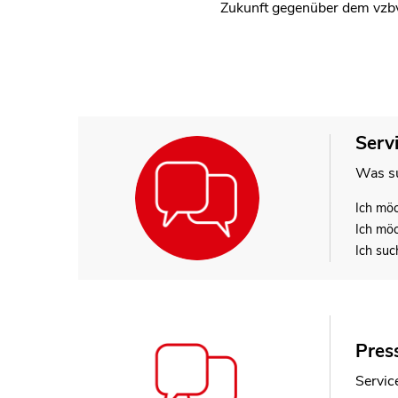
Zukunft gegenüber dem vzb
Serv
Was su
Ich mö
Ich mö
Ich suc
Press
Lina
Service
Leiter