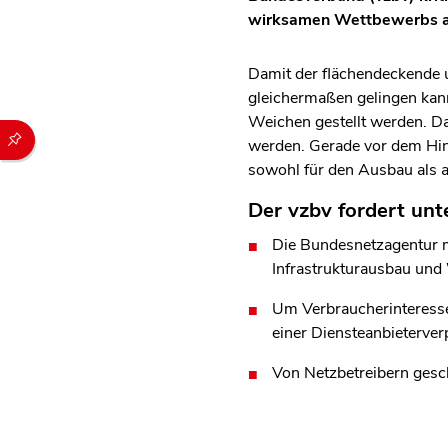
wirksamen Wettbewerbs al
Damit der flächendeckende u
gleichermaßen gelingen kan
Weichen gestellt werden. Da
Durch die folgenden Buttons können Sie direkt auf einen speziel
werden. Gerade vor dem Hin
sowohl für den Ausbau als 
Der vzbv fordert unt
Die Bundesnetzagentur m
Infrastrukturausbau und
Um Verbraucherinteresse
einer Diensteanbieterver
Von Netzbetreibern gesc