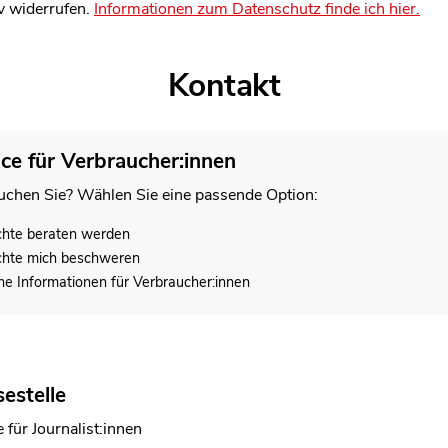
v widerrufen.
Informationen zum Datenschutz finde ich hier.
Kontakt
ice für Verbraucher:innen
chen Sie? Wählen Sie eine passende Option:
chte beraten werden
chte mich beschweren
he Informationen für Verbraucher:innen
estelle
 Ehrig
 für Journalist:innen
in Team Digitales und Medien