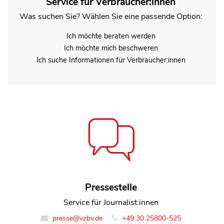
Service für Verbraucher:innen
Was suchen Sie? Wählen Sie eine passende Option:
Ich möchte beraten werden
Ich möchte mich beschweren
Ich suche Informationen für Verbraucher:innen
Dietlinde Bleh
Pressestelle
Referentin Team Recht und Handel
Service für Journalist:innen
presse@vzbv.de
info@vzbv.de
+49 30 25800-525
(030) 25800-0