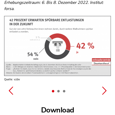
Erhebungszeitraum: 6. Bis 8. Dezember 2022. Institut:
forsa.
Quelle: vzbv
Quelle: vzbv
Quelle: vzbv
Download