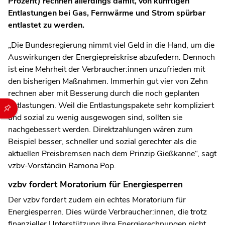
Prozent) rechnen allerdings damit, von künftigen
Entlastungen bei Gas, Fernwärme und Strom spürbar
entlastet zu werden.
„Die Bundesregierung nimmt viel Geld in die Hand, um die
Auswirkungen der Energiepreiskrise abzufedern. Dennoch
ist eine Mehrheit der Verbraucher:innen unzufrieden mit
den bisherigen Maßnahmen. Immerhin gut vier von Zehn
rechnen aber mit Besserung durch die noch geplanten
Durch die folgenden Buttons können Sie direkt auf einen speziel
Entlastungen. Weil die Entlastungspakete sehr kompliziert
und sozial zu wenig ausgewogen sind, sollten sie
nachgebessert werden. Direktzahlungen wären zum
Beispiel besser, schneller und sozial gerechter als die
aktuellen Preisbremsen nach dem Prinzip Gießkanne“, sagt
vzbv-Vorständin Ramona Pop.
vzbv fordert Moratorium für Energiesperren
Der vzbv fordert zudem ein echtes Moratorium für
Energiesperren. Dies würde Verbraucher:innen, die trotz
finanzieller Unterstützung ihre Energierechnungen nicht