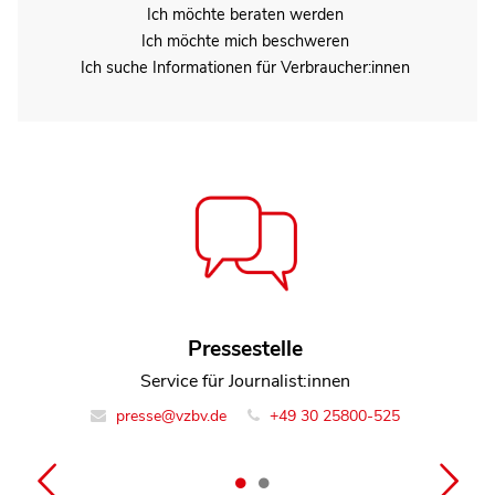
Ich möchte beraten werden
Ich möchte mich beschweren
Ich suche Informationen für Verbraucher:innen
Christiane Seidel
Pressestelle
Leiterin Team Lebensmittel
Service für Journalist:innen
presse@vzbv.de
info@vzbv.de
+49 30 25800-0
+49 30 25800-525