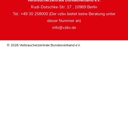
Verbraucherzentrale Bundesverband e.V.
Rudi-Dutschke-Str. 17
,
10969 Berlin
Tel.: +49 30 258000 (Der vzbv bietet keine Beratung unter
dieser Nummer an)
info@vzbv.de
© 2026 Verbraucherzentrale Bundesverband e.V.