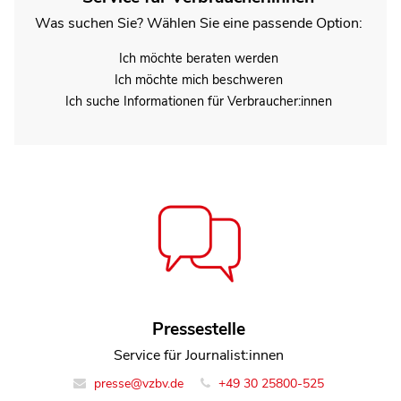
Was suchen Sie? Wählen Sie eine passende Option:
Ich möchte beraten werden
Ich möchte mich beschweren
Ich suche Informationen für Verbraucher:innen
Henning Herbst
Pressestelle
Referent Team Energie und Bauen
Service für Journalist:innen
presse@vzbv.de
info@vzbv.de
+49 30 25800-0
+49 30 25800-525