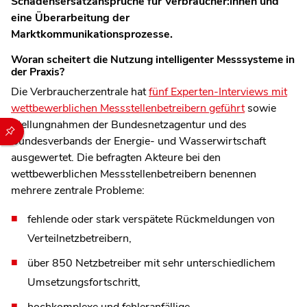
Schadensersatzansprüche für Verbraucher:innen und
eine Überarbeitung der
Marktkommunikationsprozesse.
Woran scheitert die Nutzung intelligenter Messsysteme in
der Praxis?
Die Verbraucherzentrale hat
fünf Experten‑Interviews mit
wettbewerblichen Messstellenbetreibern geführt
sowie
Stellungnahmen der Bundesnetzagentur und des
Durch die folgenden Buttons können Sie direkt auf einen speziel
Bundesverbands der Energie- und Wasserwirtschaft
ausgewertet. Die befragten Akteure bei den
wettbewerblichen Messstellenbetreibern benennen
mehrere zentrale Probleme:
fehlende oder stark verspätete Rückmeldungen von
Verteilnetzbetreibern,
über 850 Netzbetreiber mit sehr unterschiedlichem
Umsetzungsfortschritt,
hochkomplexe und fehleranfällige