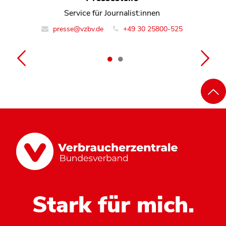
Referentin Team Marktbeobachtung Energie
Service für Journalist:innen
presse@vzbv.de
info@vzbv.de
+49 30 25800-0
+49 30 25800-525
Stark für mich.