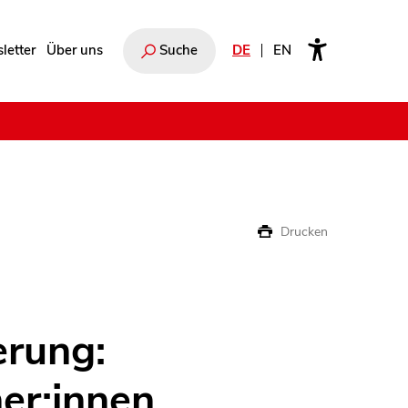
letter
Über uns
Suche
DE
EN
e
Drucken
erung:
er:innen