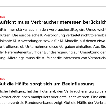
2026
Aufsicht muss Verbraucherinteressen berücksic
eift immer stärker auch in den Verbraucheralltag ein. Umso wicht
hützen. Die europäische KI-Verordnung verbietet nicht toleri
iskante KI-Anwendungen sowie für KI-Modelle, auf denen etwa C
kontrollieren, ob Unternehmen diese Vorgaben einhalten. Aus S
der Referentenentwurf der Bundesregierung zur Umsetzung der 
ung. Allerdings muss die Aufsicht die Interessen von Verbrauche
2025
Gut die Hälfte sorgt sich um Beeinflussung
liche Intelligenz hat das Potenzial, den Verbraucheralltag zu ver
Verbraucher:innen manipuliert oder getäuscht werden. Eine akt
aucherzentrale Bundesverbands zeigt: Gut die Hälfte der Verbra