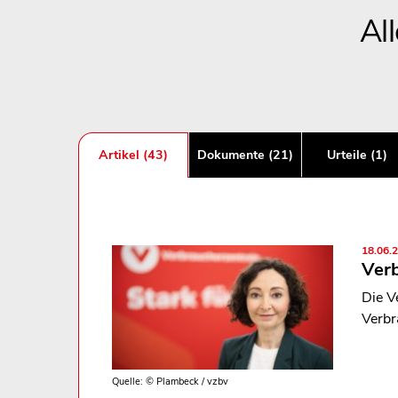
Al
Artikel (43)
Dokumente (21)
Urteile (1)
18.06.
Verb
Die V
Verbr
Quelle: © Plambeck / vzbv