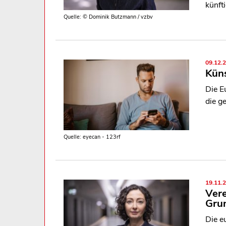
künft
Quelle: © Dominik Butzmann / vzbv
09.12.
Küns
Die E
die g
Quelle: eyecan - 123rf
19.11.
Vere
Gru
Die e