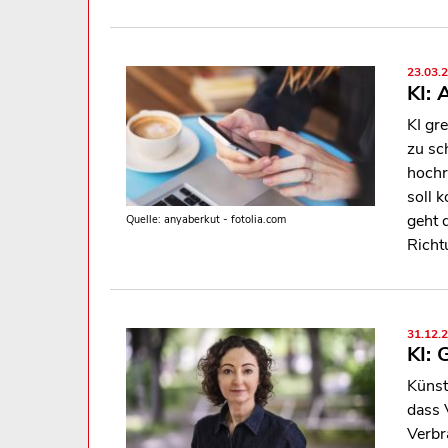
23.03.
KI: 
KI gr
zu sc
hochr
soll 
geht 
Quelle: anyaberkut - fotolia.com
Richt
31.12.
KI: 
Künst
dass 
Verbr