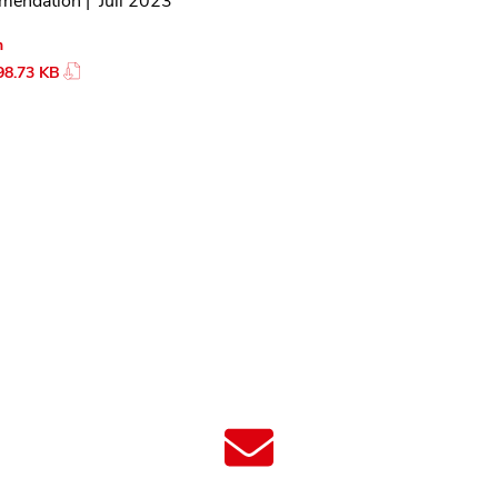
endation | Juli 2023
len Bereich des Inhaltes springen
n
98.73 KB