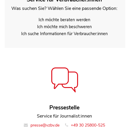
Was suchen Sie? Wählen Sie eine passende Option:
Ich möchte beraten werden
Ich möchte mich beschweren
Ich suche Informationen für Verbraucher:innen
Jana Brockfeld
Pressestelle
Referentin Team Rechtsdurchsetzung
Service für Journalist:innen
presse@vzbv.de
info@vzbv.de
+49 30 25800-0
+49 30 25800-525