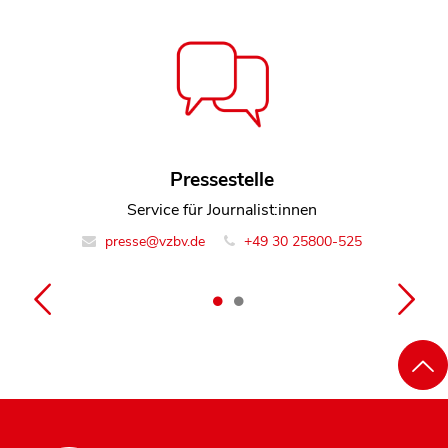
Pressestelle
David Bode
Referent Team Rechtsdurchsetzung
Service für Journalist:innen
presse@vzbv.de
info@vzbv.de
+49 30 25800-0
+49 30 25800-525