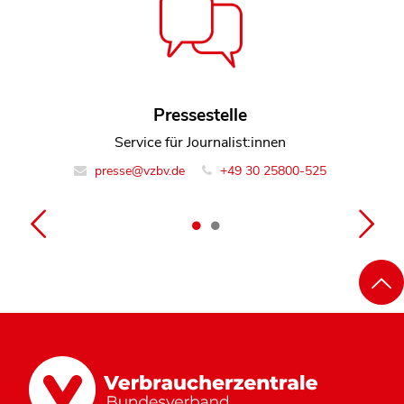
Dr. Heiko Fürst
Pressestelle
Referent Team Marktbeobachtung Finanzmarkt
Service für Journalist:innen
presse@vzbv.de
info@vzbv.de
+49 30 258 00-0
+49 30 25800-525