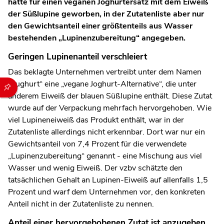
hatte für einen veganen Joghurtersatz mit dem Eiweiß
der Süßlupine geworben, in der Zutatenliste aber nur
den Gewichtsanteil einer größtenteils aus Wasser
bestehenden „Lupinenzubereitung“ angegeben.
Geringen Lupinenanteil verschleiert
Das beklagte Unternehmen vertreibt unter dem Namen
Durch die folgenden Buttons können Sie direkt auf einen speziel
„Lughurt“ eine „vegane Joghurt-Alternative“, die unter
anderem Eiweiß der blauen Süßlupine enthält. Diese Zutat
wurde auf der Verpackung mehrfach hervorgehoben. Wie
viel Lupineneiweiß das Produkt enthält, war in der
Zutatenliste allerdings nicht erkennbar. Dort war nur ein
Gewichtsanteil von 7,4 Prozent für die verwendete
„Lupinenzubereitung“ genannt - eine Mischung aus viel
Wasser und wenig Eiweiß. Der vzbv schätzte den
tatsächlichen Gehalt an Lupinen-Eiweiß auf allenfalls 1,5
Prozent und warf dem Unternehmen vor, den konkreten
Anteil nicht in der Zutatenliste zu nennen.
Anteil einer hervorgebobenen Zutat ist anzugeben