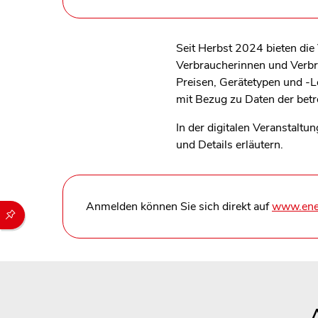
Seit Herbst 2024 bieten di
Verbraucherinnen und Verbra
Preisen, Gerätetypen und -
mit Bezug zu Daten der bet
In der digitalen Veranstalt
und Details erläutern.
Anmelden können Sie sich direkt auf
www.ener
Durch die folgenden Buttons können Sie direkt auf einen speziel