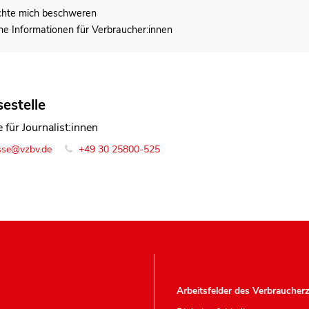
chte mich beschweren
he Informationen für Verbraucher:innen
estelle
 für Journalist:innen
sse@vzbv.de
+49 30 25800-525
Arbeitsfelder des Verbraucher