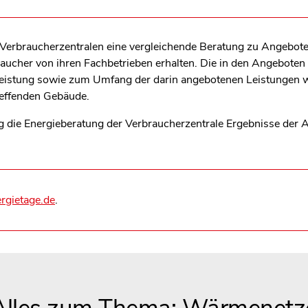
e Verbraucherzentralen eine vergleichende Beratung zu Angebo
ucher von ihren Fachbetrieben erhalten. Die in den Angeboten
Leistung sowie zum Umfang der darin angebotenen Leistungen 
reffenden Gebäude.
ung die Energieberatung der Verbraucherzentrale Ergebnisse der
gietage.de
.
len Bereich des Inhaltes springen