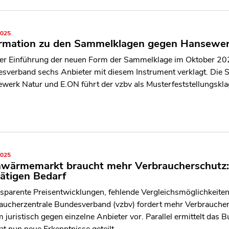
2025
ormation zu den Sammelklagen gegen Hansewer
der Einführung der neuen Form der Sammelklage im Oktober 202
sverband sechs Anbieter mit diesem Instrument verklagt. Die
werk Natur und E.ON führt der vzbv als Musterfeststellungsklag
2025
nwärmemarkt braucht mehr Verbraucherschutz:
ätigen Bedarf
nsparente Preisentwicklungen, fehlende Vergleichsmöglichkeiten
aucherzentrale Bundesverband (vzbv) fordert mehr Verbrauch
 juristisch gegen einzelne Anbieter vor. Parallel ermittelt da
at nun neue Erkenntnisse geteilt.