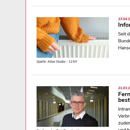
23.04.
Inf
Seit 
Bunde
Hanse
Quelle: Atlas Studio - 123rf
21.03.
Fer
best
Intra
Verbr
zudem
und h