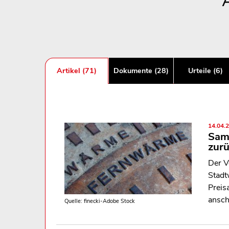
Artikel (71)
Dokumente (28)
Urteile (6)
14.04.
Sam
zurü
Der V
Stadt
Preis
ansch
Quelle: finecki-Adobe Stock