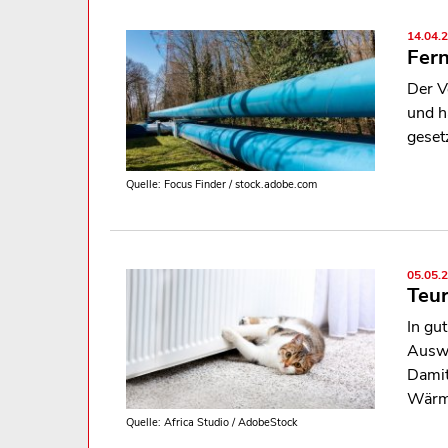
14.04.
Fer
Der V
und h
geset
Quelle: Focus Finder / stock.adobe.com
05.05.
Teur
In gu
Auswe
Damit
Wärm
Quelle: Africa Studio / AdobeStock