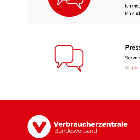
Ich mö
Ich suc
Press
Service
pre