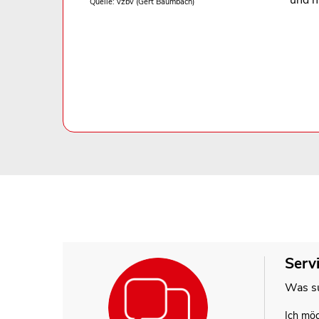
Quelle: vzbv (Gert Baumbach)
Serv
Was su
Ich mö