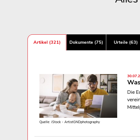
Artikel (321)
Dokumente (75)
Urteile (63)
30.07.
Was 
Die E
verei
Mitte
Quelle: iStock - ArtistGNDphotography