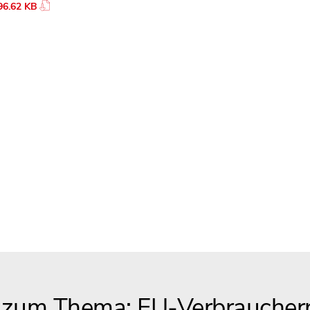
96.62 KB
 zum Thema: EU-Verbraucherp