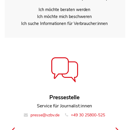
Ich möchte beraten werden
Ich möchte mich beschweren
Ich suche Informationen für Verbraucher:innen
Florian Munder
Pressestelle
Leiter Team Energie und Bauen
Service für Journalist:innen
presse@vzbv.de
info@vzbv.de
+49 30 25800-0
+49 30 25800-525