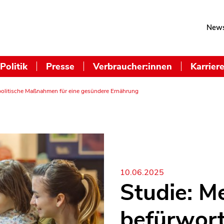
News
Politik
Presse
Verbraucher:innen
Karrier
 politische Maßnahmen für eine gesündere Ernährung
10.06.2025
Studie: M
befürwort