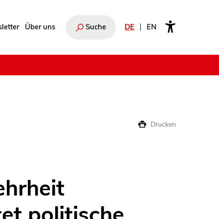
letter
Über uns
Suche
DE
EN
e
Drucken
ehrheit
et politische