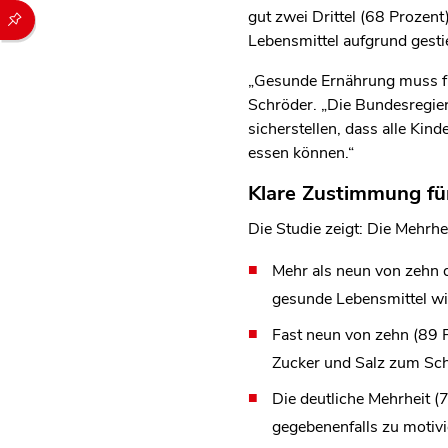
Durch die folgenden Buttons können Sie direkt auf einen speziel
gut zwei Drittel (68 Proze
Lebensmittel aufgrund gesti
„Gesunde Ernährung muss fü
Schröder. „Die Bundesregie
sicherstellen, dass alle Kin
essen können.“
Klare Zustimmung fü
Die Studie zeigt: Die Mehrh
Mehr als neun von zehn d
gesunde Lebensmittel wi
Fast neun von zehn (89 P
Zucker und Salz zum Sch
Die deutliche Mehrheit (
gegebenenfalls zu motivi