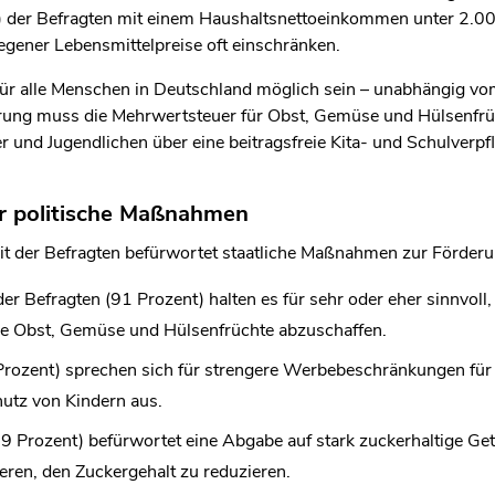
len Bereich des Inhaltes springen
nt) der Befragten mit einem Haushaltsnettoeinkommen unter 2.0
egener Lebensmittelpreise oft einschränken.
r alle Menschen in Deutschland möglich sein – unabhängig vom
rung muss die Mehrwertsteuer für Obst, Gemüse und Hülsenfrü
der und Jugendlichen über eine beitragsfreie Kita- und Schulver
r politische Maßnahmen
eit der Befragten befürwortet staatliche Maßnahmen zur Förde
er Befragten (91 Prozent) halten es für sehr oder eher sinnvoll
e Obst, Gemüse und Hülsenfrüchte abzuschaffen.
rozent) sprechen sich für strengere Werbebeschränkungen für P
utz von Kindern aus.
79 Prozent) befürwortet eine Abgabe auf stark zuckerhaltige Get
eren, den Zuckergehalt zu reduzieren.