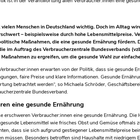
itik ist in der Verantwortung allen Verbraucher:innen eine gesu
 vielen Menschen in Deutschland wichtig. Doch im Alltag wi
schwert – beispielsweise durch hohe Lebensmittelpreise. Ve
olitische Maßnahmen, die eine gesunde Ernährung fördern. D
die im Auftrag des Verbraucherzentrale Bundesverbands (vzb
 Maßnahmen zu ergreifen, um die gesunde Wahl zur einfac
Verbraucher:innen erwarten von der Politik, dass sie gesunde Er
ngen, faire Preise und klare Informationen. Gesunde Ernährun
rtung betrachtet werden“, so Michaela Schröder, Geschäftsberei
raucherzentrale Bundesverband.
ren eine gesunde Ernährung
e erschweren Verbraucher:innen eine gesunde Ernährung. Die H
n gesunde Lebensmittel wie frisches Obst und Gemüse oftmals zu 
hten, dass sie sich aufgrund gestiegener Lebensmittelpreise be
ken müssen. Besonders betroffen sind Haushalte mit niedrigem