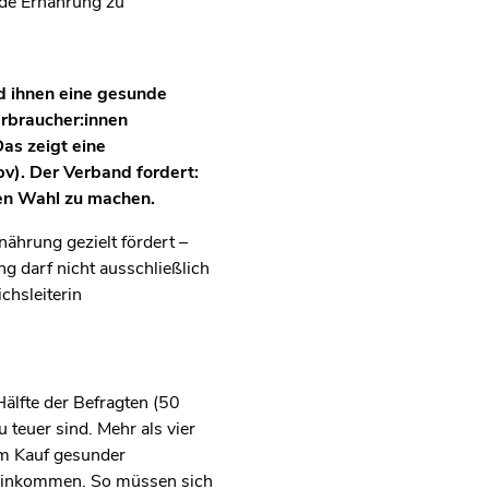
nde Ernährung zu
rd ihnen eine gesunde
rbraucher:innen
as zeigt eine
v). Der Verband fordert:
hen Wahl zu machen.
nährung gezielt fördert –
g darf nicht ausschließlich
chsleiterin
älfte der Befragten (50
teuer sind. Mehr als vier
im Kauf gesunder
 Einkommen. So müssen sich