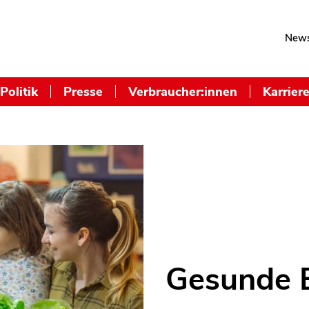
News
Politik
Presse
Verbraucher:innen
Karrier
Gesunde 