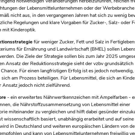
ringend notwendigen Veränderungen herbeizuführen, reichen fre
ichtungen der Lebensmittelunternehmen oder der Werbebranche
äß nicht aus, in den vergangenen Jahren hat sich zu wenig be
zliche Regelungen und klare Vorgaben für Zucker-, Salz- oder Fe
 mit Kinderoptik.
tionsstrategie
für weniger Zucker, Fett und Salz in Fertigleben
eriums für Ernährung und Landwirtschaft (BMEL) sollen Lebens
werden. Die Ziele der Strategie sollen bis zum Jahr 2025 umges
gen Ansatz der Reduktionsstrategie sieht der vzbv grundsätzlich k
 Chance. Für einen langfristigen Erfolg ist es jedoch notwendig, 
ich am Prozess beteiligen. Für Lebensmittel, die sich an Kinder
er Ansatz jedoch nicht zielführend.
ore
- ein erweitertes Nährwertkennzeichen mit Ampelfarben - er
innen, die Nährstoffzusammensetzung von Lebensmittel einer
rie miteinander zu vergleichen und hilft dabei gesünder einzuk
st wissenschaftlich basiert, unabhängig erarbeitet und auf sein
 wird in Deutschland und weiteren europäischen Ländern von de
empfohlen und kann von Lebensmittelunternehmen freiwillig v