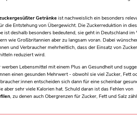
len Bereich des Inhaltes springen
zuckergesüßter Getränke
ist nachweislich ein besonders relev
für die Entstehung von Übergewicht. Die Zuckerreduktion in dies
 ist deshalb besonders bedeutend, sie geht in Deutschland im 
ern wie Großbritannien aber zu langsam voran. Dabei wünsche
nen und Verbraucher mehrheitlich, dass der Einsatz von Zucker
itteln reduziert wird.
 werben Lebensmittel mit einem Plus an Gesundheit und sugge
nnen einen gesunden Mehrwert - obwohl sie viel Zucker, Fett o
rbraucher:innen entscheiden sich dann für eine scheinbar gesun
ie aber sehr viele Kalorien hat. Schuld daran ist das Fehlen von
filen
, zu denen auch Obergrenzen für Zucker, Fett und Salz zähl