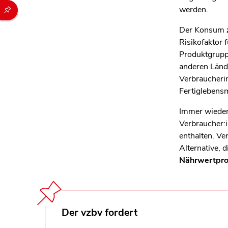
Durch die folgenden Buttons können Sie direkt auf einen speziel
werden.
Der Konsum
Risikofaktor 
Produktgruppe
anderen Länd
Verbraucherin
Fertiglebensm
Immer wieder
Verbraucher:i
enthalten. Ve
Alternative, d
Nährwertpro
Der vzbv fordert