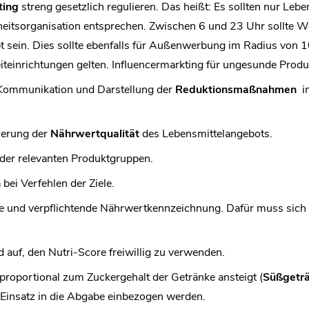
ting
streng gesetzlich regulieren. Das heißt: Es sollten nur Leb
heitsorganisation entsprechen. Zwischen 6 und 23 Uhr sollte W
 sein. Dies sollte ebenfalls für Außenwerbung im Radius von 
eiteinrichtungen gelten. Influencermarkting für ungesunde Produ
 Kommunikation und Darstellung der
Reduktionsmaßnahmen
i
.
serung der
Nährwertqualität
des Lebensmittelangebots.
der relevanten Produktgruppen.
n
bei Verfehlen der Ziele.
che und verpflichtende Nährwertkennzeichnung. Dafür muss sich
 auf, den Nutri-Score freiwillig zu verwenden.
 proportional zum Zuckergehalt der Getränke ansteigt (
Süßgetr
 Einsatz in die Abgabe einbezogen werden.