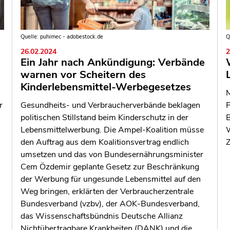
Quelle: puhimec - adobestock.de
Q
26.02.2024
2
Ein Jahr nach Ankündigung: Verbände
warnen vor Scheitern des
Kinderlebensmittel-Werbegesetzes
M
r
Gesundheits- und Verbraucherverbände beklagen
P
politischen Stillstand beim Kinderschutz in der
B
,
Lebensmittelwerbung. Die Ampel-Koalition müsse
W
den Auftrag aus dem Koalitionsvertrag endlich
Z
umsetzen und das von Bundesernährungsminister
Cem Özdemir geplante Gesetz zur Beschränkung
der Werbung für ungesunde Lebensmittel auf den
Weg bringen, erklärten der Verbraucherzentrale
Bundesverband (vzbv), der AOK-Bundesverband,
das Wissenschaftsbündnis Deutsche Allianz
Nichtübertragbare Krankheiten (DANK) und die