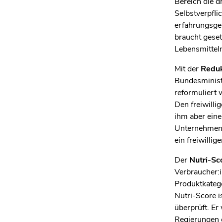
Bereich die d
Selbstverpfl
erfahrungsgem
braucht geset
Lebensmitteln
Mit der
Reduk
Bundesminist
reformuliert 
Den freiwilli
ihm aber eine
Unternehmen s
ein freiwillig
Der
Nutri-Sc
Verbraucher:
Produktkatego
Nutri-Score i
überprüft. Er
Regierungen 