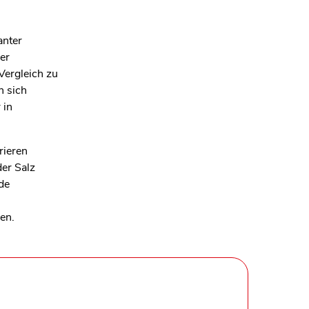
anter
er
Vergleich zu
n sich
 in
rieren
der Salz
de
en.