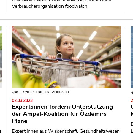
Verbraucherorganisation foodwatch.
Quelle: Syda Productions - AdobeStock
Q
02.03.2023
2
Expert:innen fordern Unterstützung
der Ampel-Koalition für Özdemirs
Pläne
D
e
Expert:innen aus Wissenschaft, Gesundheitswesen
L