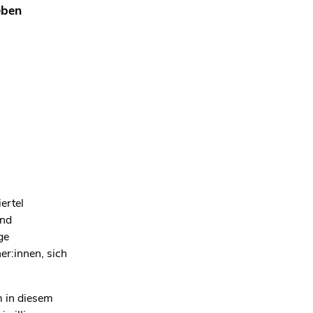
eben
ertel
ind
ge
er:innen, sich
Um in diesem