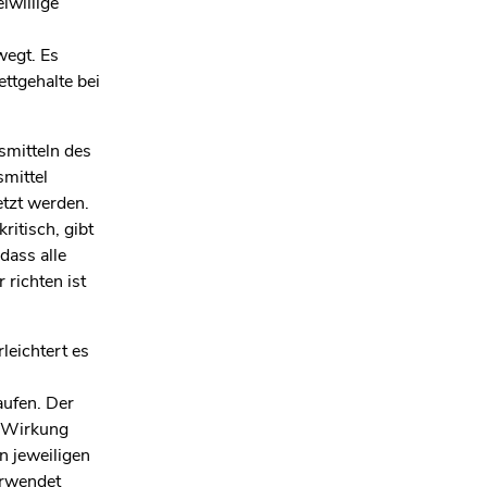
iwillige
wegt. Es
ttgehalte bei
smitteln des
mittel
etzt werden.
ritisch, gibt
dass alle
 richten ist
leichtert es
aufen. Der
e Wirkung
n jeweiligen
erwendet