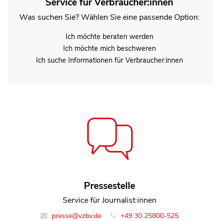
Service für Verbraucher:innen
Was suchen Sie? Wählen Sie eine passende Option:
Ich möchte beraten werden
Ich möchte mich beschweren
Ich suche Informationen für Verbraucher:innen
Dorothea Mohn
Pressestelle
Service für Journalist:innen
Leiterin Team Finanzmarkt
finanzmarkt@vzbv.de
presse@vzbv.de
+49 30 25800-525
+49 30 25800-0